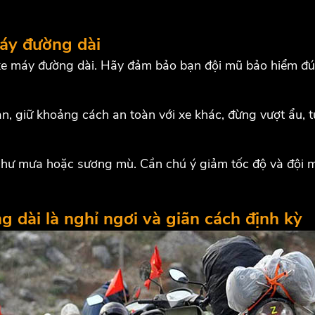
máy đường dài
 xe máy đường dài. Hãy đảm bảo bạn đội mũ bảo hiểm đú
àn, giữ khoảng cách an toàn với xe khác, đừng vượt ẩu, 
u như mưa hoặc sương mù. Cần chú ý giảm tốc độ và đội
 dài là nghỉ ngơi và giãn cách định kỳ