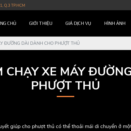
1, Q.3 TP.HCM
NG CHỦ
GIỚI THIỆU
GIÁ DỊCH VỤ
HÌNH ẢNH
ÁY ĐƯỜNG DÀI DÀNH CHO PHƯỢT THỦ
M CHẠY XE MÁY ĐƯỜN
PHƯỢT THỦ
uyết giúp cho phượt thủ có thể thoải mái di chuyển ở m