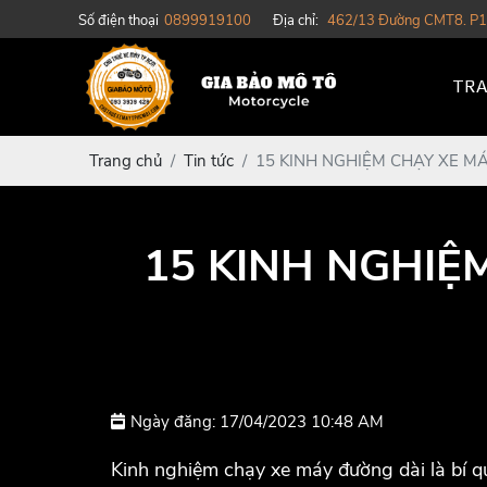
Số điện thoại
0899919100
Địa chỉ:
462/13 Đường CMT8. P1
TRA
Trang chủ
Tin tức
15 KINH NGHIỆM CHẠY XE M
15 KINH NGHIỆ
Ngày đăng: 17/04/2023 10:48 AM
Kinh nghiệm chạy xe máy đường dài là bí q