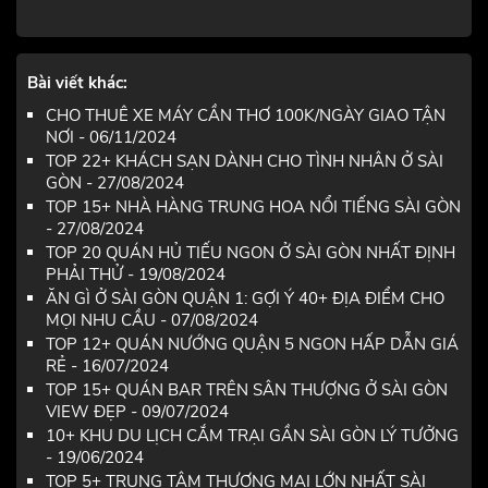
Bài viết khác:
CHO THUÊ XE MÁY CẦN THƠ 100K/NGÀY GIAO TẬN
NƠI - 06/11/2024
TOP 22+ KHÁCH SẠN DÀNH CHO TÌNH NHÂN Ở SÀI
GÒN - 27/08/2024
TOP 15+ NHÀ HÀNG TRUNG HOA NỔI TIẾNG SÀI GÒN
- 27/08/2024
TOP 20 QUÁN HỦ TIẾU NGON Ở SÀI GÒN NHẤT ĐỊNH
PHẢI THỬ - 19/08/2024
ĂN GÌ Ở SÀI GÒN QUẬN 1: GỢI Ý 40+ ĐỊA ĐIỂM CHO
MỌI NHU CẦU - 07/08/2024
TOP 12+ QUÁN NƯỚNG QUẬN 5 NGON HẤP DẪN GIÁ
RẺ - 16/07/2024
TOP 15+ QUÁN BAR TRÊN SÂN THƯỢNG Ở SÀI GÒN
VIEW ĐẸP - 09/07/2024
10+ KHU DU LỊCH CẮM TRẠI GẦN SÀI GÒN LÝ TƯỞNG
- 19/06/2024
TOP 5+ TRUNG TÂM THƯƠNG MẠI LỚN NHẤT SÀI