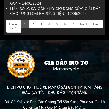
GÒN - 14/06/2024
HẦM SÔNG SÀI GÒN MẤY GIỜ ĐÓNG CỬA? GIẢI ĐÁP
CHO TỪNG LOẠI PHƯƠNG TIỆN - 12/06/2024
Page
1
2
3
4
5
6
7
Next
Last
1 / 7
DỊCH VỤ CHO THUÊ XE MÁY Ở SÀI GÒN TP.HCM HÀNG
ĐẦU (UY TÍN - CHU ĐÁO - TẬN TÂM).
Bất Cứ Khi Nào Bạn Cần Chúng Tôi Sẳn Sàng Phục Vụ, Gọi Là
Có Kể Cả Mưa Gió. MR. Gia Bảo MOTO.