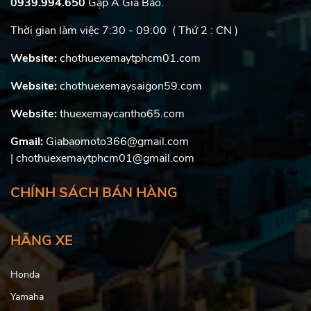
0939.994.650
Gặp A Gia Bảo.
Thời gian làm việc 7:30 - 09:00 ( Thứ 2 : CN )
Website:
chothuexemaytphcm01.com
Website:
chothuexemaysaigon59.com
Website:
thuexemaycantho65.com
Gmail:
Giabaomoto366@gmail.com
| chothuexemaytphcm01@gmail.com
CHÍNH SÁCH BÁN HÀNG
HÃNG XE
Honda
Yamaha