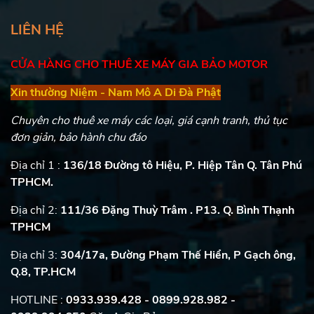
LIÊN HỆ
CỬA HÀNG CHO THUÊ XE MÁY GIA BẢO MOTOR
Xin thường Niệm - Nam Mô A Di Đà Phật
Chuyên cho thuê xe máy các loại, giá cạnh tranh, thủ tục
đơn giản, bảo hành chu đáo
Địa chỉ 1 :
136/18 Đường tô Hiệu, P. Hiệp Tân Q. Tân Phú
TPHCM.
Địa chỉ 2:
111/36 Đặng Thuỳ Trâm . P13. Q. Bình Thạnh
TPHCM
Địa chỉ 3:
304/17a, Đường Phạm Thế Hiển, P Gạch ông,
Q.8, TP.HCM
HOTLINE :
0933.939.428 - 0899.928.982
-