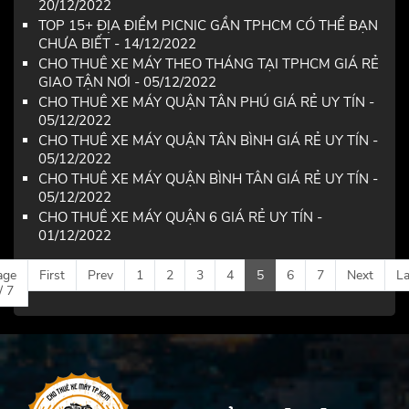
20/12/2022
TOP 15+ ĐỊA ĐIỂM PICNIC GẦN TPHCM CÓ THỂ BẠN
CHƯA BIẾT - 14/12/2022
CHO THUÊ XE MÁY THEO THÁNG TẠI TPHCM GIÁ RẺ
GIAO TẬN NƠI - 05/12/2022
CHO THUÊ XE MÁY QUẬN TÂN PHÚ GIÁ RẺ UY TÍN -
05/12/2022
CHO THUÊ XE MÁY QUẬN TÂN BÌNH GIÁ RẺ UY TÍN -
05/12/2022
CHO THUÊ XE MÁY QUẬN BÌNH TÂN GIÁ RẺ UY TÍN -
05/12/2022
CHO THUÊ XE MÁY QUẬN 6 GIÁ RẺ UY TÍN -
01/12/2022
age
First
Prev
1
2
3
4
5
6
7
Next
La
/ 7