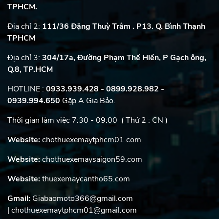
TPHCM.
Địa chỉ 2:
111/36 Đặng Thuỳ Trâm . P13. Q. Bình Thạnh
TPHCM
Địa chỉ 3:
304/17a, Đường Phạm Thế Hiển, P Gạch ông,
Q.8, TP.HCM
HOTLINE :
0933.939.428 - 0899.928.982
-
0939.994.650
Gặp A Gia Bảo.
Thời gian làm việc 7:30 - 09:00 ( Thứ 2 : CN )
Website:
chothuexemaytphcm01.com
Website:
chothuexemaysaigon59.com
Website:
thuexemaycantho65.com
Gmail:
Giabaomoto366@gmail.com
| chothuexemaytphcm01@gmail.com