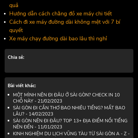
quả
Hướng dẫn cách chằng đồ xe máy chi tiết
Cách đi xe máy đường dài không mệt với 7 bí
quyết
Xe máy chạy đường dài bao lâu thì nghỉ
Chia sẻ:
Bài viết khác:
MỘT MÌNH NÊN ĐI ĐÂU Ở SÀI GÒN? CHECK IN 10
CHỖ NÀY - 21/02/2023
SÀI GÒN ĐI CẦN THƠ BAO NHIÊU TIẾNG? MẤT BAO
LÂU? - 14/02/2023
SÀI GÒN NÊN ĐI ĐÂU? TOP 13+ ĐỊA ĐIỂM NỔI TIẾNG
NÊN ĐẾN - 11/01/2023
KINH NGHIỆM DU LỊCH VŨNG TÀU TỪ SÀI GÒN A - Z -