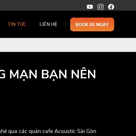
TIN TỨC
LIÊN HỆ
BOOK XE NGAY
NG MẠN BẠN NÊN
ghé qua các quán cafe Acoustic Sài Gòn