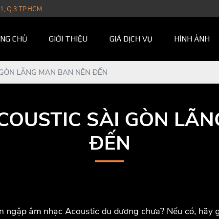
1, Q.3 TP.HCM
NG CHỦ
GIỚI THIỆU
GIÁ DỊCH VỤ
HÌNH ẢNH
 GÒN LÃNG MẠN BẠN NÊN ĐẾN
COUSTIC SÀI GÒN LÃ
ĐẾN
àn ngập âm nhạc Acoustic du dương chưa? Nếu có, hãy 