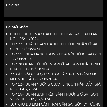
Chia sẻ:
Bài viết khác:
CHO THUÊ XE MÁY CẦN THƠ 100K/NGÀY GIAO TẬN
NƠI - 06/11/2024
TOP 22+ KHÁCH SẠN DÀNH CHO TÌNH NHÂN Ở SÀI
GÒN - 27/08/2024
TOP 15+ NHÀ HÀNG TRUNG HOA NỔI TIẾNG SÀI GÒN
- 27/08/2024
TOP 20 QUÁN HỦ TIẾU NGON Ở SÀI GÒN NHẤT ĐỊNH
PHẢI THỬ - 19/08/2024
ĂN GÌ Ở SÀI GÒN QUẬN 1: GỢI Ý 40+ ĐỊA ĐIỂM CHO
MỌI NHU CẦU - 07/08/2024
TOP 12+ QUÁN NƯỚNG QUẬN 5 NGON HẤP DẪN GIÁ
RẺ - 16/07/2024
TOP 15+ QUÁN BAR TRÊN SÂN THƯỢNG Ở SÀI GÒN
VIEW ĐẸP - 09/07/2024
10+ KHU DU LỊCH CẮM TRẠI GẦN SÀI GÒN LÝ TƯỞNG