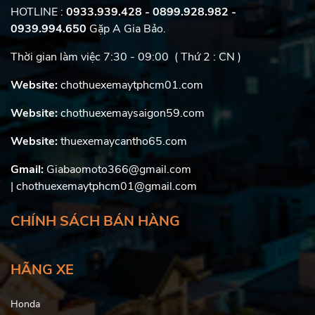
HOTLINE :
0933.939.428 - 0899.928.982
-
0939.994.650
Gặp A Gia Bảo.
Thời gian làm việc 7:30 - 09:00 ( Thứ 2 : CN )
Website:
chothuexemaytphcm01.com
Website:
chothuexemaysaigon59.com
Website:
thuexemaycantho65.com
Gmail:
Giabaomoto366@gmail.com
| chothuexemaytphcm01@gmail.com
CHÍNH SÁCH BÁN HÀNG
HÃNG XE
Honda