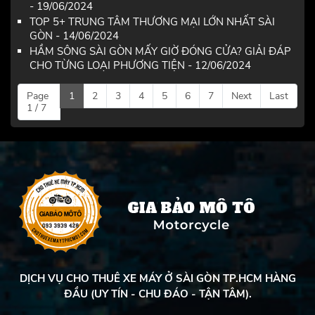
- 19/06/2024
TOP 5+ TRUNG TÂM THƯƠNG MẠI LỚN NHẤT SÀI
GÒN - 14/06/2024
HẦM SÔNG SÀI GÒN MẤY GIỜ ĐÓNG CỬA? GIẢI ĐÁP
CHO TỪNG LOẠI PHƯƠNG TIỆN - 12/06/2024
Page
1
2
3
4
5
6
7
Next
Last
1 / 7
DỊCH VỤ CHO THUÊ XE MÁY Ở SÀI GÒN TP.HCM HÀNG
ĐẦU (UY TÍN - CHU ĐÁO - TẬN TÂM).