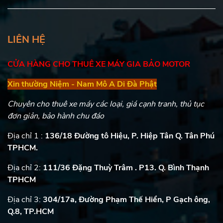
LIÊN HỆ
CỬA HÀNG CHO THUÊ XE MÁY GIA BẢO MOTOR
Xin thường Niệm - Nam Mô A Di Đà Phật
Chuyên cho thuê xe máy các loại, giá cạnh tranh, thủ tục
đơn giản, bảo hành chu đáo
Địa chỉ 1 :
136/18 Đường tô Hiệu, P. Hiệp Tân Q. Tân Phú
TPHCM.
Địa chỉ 2:
111/36 Đặng Thuỳ Trâm . P13. Q. Bình Thạnh
TPHCM
Địa chỉ 3:
304/17a, Đường Phạm Thế Hiển, P Gạch ông,
Q.8, TP.HCM