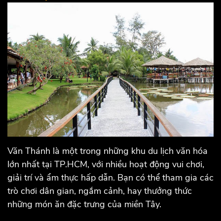
Văn Thánh là một trong những khu du lịch văn hóa
lớn nhất tại TP.HCM, với nhiều hoạt động vui chơi,
giải trí và ẩm thực hấp dẫn. Bạn có thể tham gia các
trò chơi dân gian, ngắm cảnh, hay thưởng thức
những món ăn đặc trưng của miền Tây.