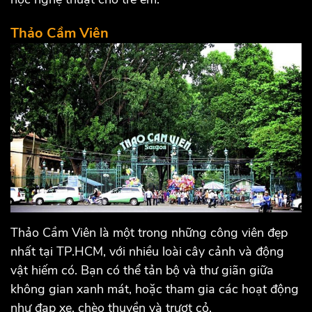
Thảo Cầm Viên
Thảo Cầm Viên là một trong những công viên đẹp
nhất tại TP.HCM, với nhiều loài cây cảnh và động
vật hiếm có. Bạn có thể tản bộ và thư giãn giữa
không gian xanh mát, hoặc tham gia các hoạt động
như đạp xe, chèo thuyền và trượt cỏ.