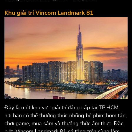
Khu giải trí Vincom Landmark 81
Đây là một khu vực giải trí đẳng cấp tại TP.HCM,
nơi bạn có thể thưởng thức những bộ phim bom tấn,
chơi game, mua sắm và thưởng thức ẩm thực. Đặc
biệt, Vincom Landmark 81 có tầng trên cùng làm