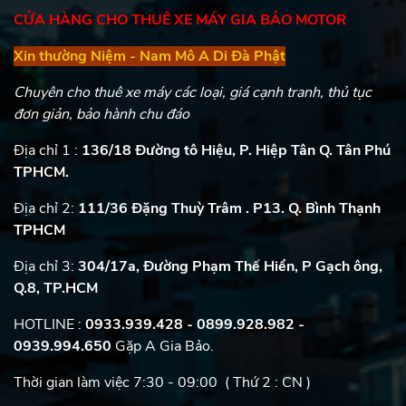
CỬA HÀNG CHO THUÊ XE MÁY GIA BẢO MOTOR
Xin thường Niệm - Nam Mô A Di Đà Phật
Chuyên cho thuê xe máy các loại, giá cạnh tranh, thủ tục
đơn giản, bảo hành chu đáo
Địa chỉ 1 :
136/18 Đường tô Hiệu, P. Hiệp Tân Q. Tân Phú
TPHCM.
Địa chỉ 2:
111/36 Đặng Thuỳ Trâm . P13. Q. Bình Thạnh
TPHCM
Địa chỉ 3:
304/17a, Đường Phạm Thế Hiển, P Gạch ông,
Q.8, TP.HCM
HOTLINE :
0933.939.428 - 0899.928.982
-
0939.994.650
Gặp A Gia Bảo.
Thời gian làm việc 7:30 - 09:00 ( Thứ 2 : CN )