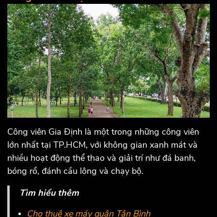
Công viên Gia Định là một trong những công viên
lớn nhất tại TP.HCM, với không gian xanh mát và
nhiều hoạt động thể thao và giải trí như đá banh,
bóng rổ, đánh cầu lông và chạy bộ.
Tìm hiểu thêm
Cho thuê xe máy quận Tân Bình