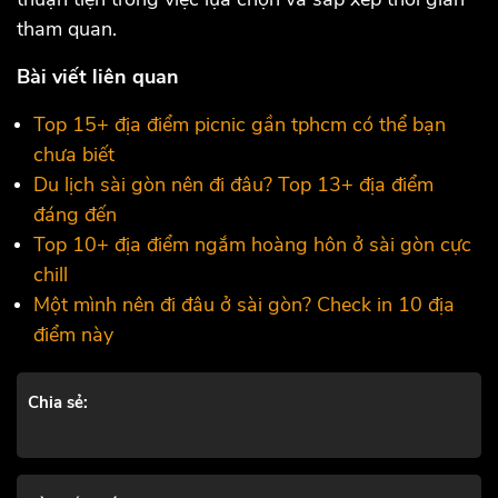
tham quan.
Bài viết liên quan
Top 15+ địa điểm picnic gần tphcm có thể bạn
chưa biết
Du lịch sài gòn nên đi đâu? Top 13+ địa điểm
đáng đến
Top 10+ địa điểm ngắm hoàng hôn ở sài gòn cực
chill
Một mình nên đi đâu ở sài gòn? Check in 10 địa
điểm này
Chia sẻ: