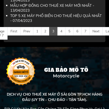
13/04/2023
MẪU HỢP ĐỒNG CHO THUÊ XE MÁY MỚI NHẤT -
13/04/2023
TOP 5 XE MÁY PHỔ BIẾN CHO THUÊ HIỆU QUẢ NHẤT
- 07/04/2023
age
First
Prev
1
2
3
4
5
6
7
Next
La
/ 7
DỊCH VỤ CHO THUÊ XE MÁY Ở SÀI GÒN TP.HCM HÀNG
ĐẦU (UY TÍN - CHU ĐÁO - TẬN TÂM).