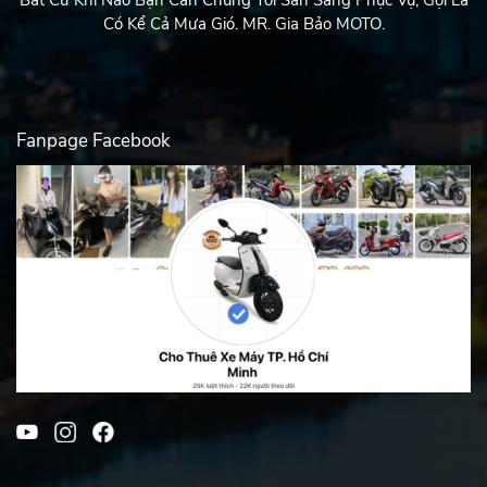
Bất Cứ Khi Nào Bạn Cần Chúng Tôi Sẳn Sàng Phục Vụ, Gọi Là
Có Kể Cả Mưa Gió. MR. Gia Bảo MOTO.
Fanpage Facebook