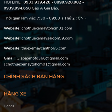
HOTLINE :
0933.939.428 - 0899.928.982
-
0939.994.650
Gặp A Gia Bảo.
Thời gian làm việc 7:30 - 09:00 ( Thứ 2 : CN )
Website:
chothuexemaytphcm01.com
Website:
chothuexemaysaigon59.com
Website:
thuexemaycantho65.com
Gmail:
Giabaomoto366@gmail.com
| chothuexemaytphcm01@gmail.com
CHÍNH SÁCH BÁN HÀNG
HÃNG XE
Honda