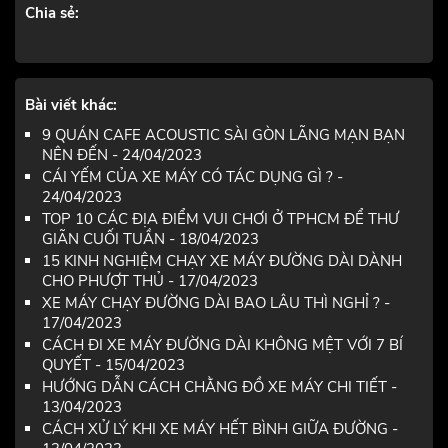
Chia sẻ:
Bài viết khác:
9 QUÁN CAFE ACOUSTIC SÀI GÒN LÃNG MẠN BẠN
NÊN ĐẾN - 24/04/2023
CÁI YẾM CỦA XE MÁY CÓ TÁC DỤNG GÌ ? -
24/04/2023
TOP 10 CÁC ĐỊA ĐIỂM VUI CHƠI Ở TPHCM ĐỂ THƯ
GIÃN CUỐI TUẦN - 18/04/2023
15 KINH NGHIỆM CHẠY XE MÁY ĐƯỜNG DÀI DÀNH
CHO PHƯỢT THỦ - 17/04/2023
XE MÁY CHẠY ĐƯỜNG DÀI BAO LÂU THÌ NGHỈ ? -
17/04/2023
CÁCH ĐI XE MÁY ĐƯỜNG DÀI KHÔNG MỆT VỚI 7 BÍ
QUYẾT - 15/04/2023
HƯỚNG DẪN CÁCH CHẰNG ĐỒ XE MÁY CHI TIẾT -
13/04/2023
CÁCH XỬ LÝ KHI XE MÁY HẾT BÌNH GIỮA ĐƯỜNG -