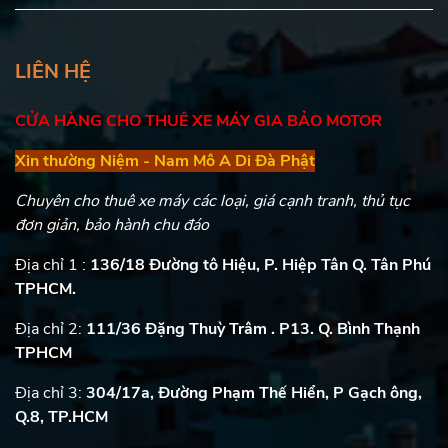
LIÊN HỆ
CỬA HÀNG CHO THUÊ XE MÁY GIA BẢO MOTOR
Xin thường Niệm - Nam Mô A Di Đà Phật
Chuyên cho thuê xe máy các loại, giá cạnh tranh, thủ tục
đơn giản, bảo hành chu đáo
Địa chỉ 1 :
136/18 Đường tô Hiệu, P. Hiệp Tân Q. Tân Phú
TPHCM.
Địa chỉ 2:
111/36 Đặng Thuỳ Trâm . P13. Q. Bình Thạnh
TPHCM
Địa chỉ 3:
304/17a, Đường Phạm Thế Hiển, P Gạch ông,
Q.8, TP.HCM