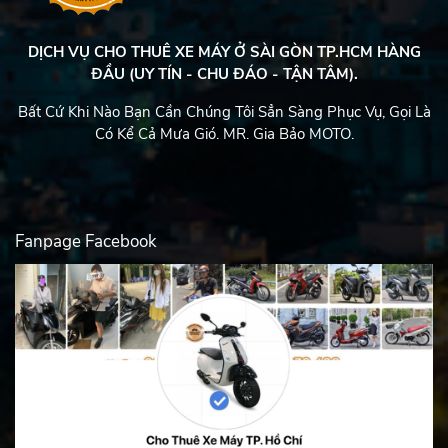
DỊCH VỤ CHO THUÊ XE MÁY Ở SÀI GÒN TP.HCM HÀNG
ĐẦU (UY TÍN - CHU ĐÁO - TẬN TÂM).
Bất Cứ Khi Nào Bạn Cần Chúng Tôi Sẳn Sàng Phục Vụ, Gọi Là
Có Kể Cả Mưa Gió. MR. Gia Bảo MOTO.
Fanpage Facebook