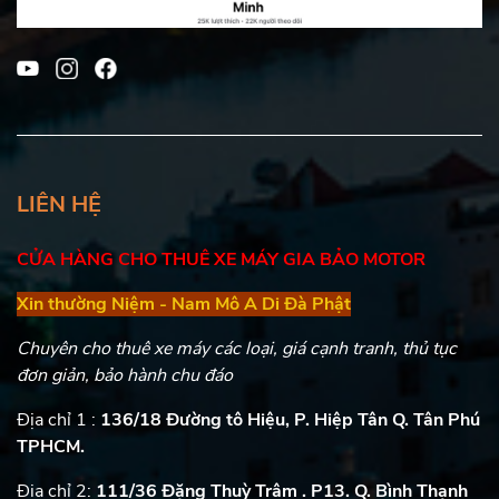
LIÊN HỆ
CỬA HÀNG CHO THUÊ XE MÁY GIA BẢO MOTOR
Xin thường Niệm - Nam Mô A Di Đà Phật
Chuyên cho thuê xe máy các loại, giá cạnh tranh, thủ tục
đơn giản, bảo hành chu đáo
Địa chỉ 1 :
136/18 Đường tô Hiệu, P. Hiệp Tân Q. Tân Phú
TPHCM.
Địa chỉ 2:
111/36 Đặng Thuỳ Trâm . P13. Q. Bình Thạnh