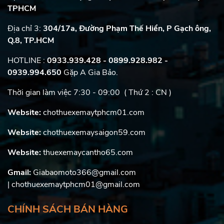
TPHCM
Địa chỉ 3:
304/17a, Đường Phạm Thế Hiển, P Gạch ông,
Q.8, TP.HCM
HOTLINE :
0933.939.428 - 0899.928.982
-
0939.994.650
Gặp A Gia Bảo.
Thời gian làm việc 7:30 - 09:00 ( Thứ 2 : CN )
Website:
chothuexemaytphcm01.com
Website:
chothuexemaysaigon59.com
Website:
thuexemaycantho65.com
Gmail:
Giabaomoto366@gmail.com
| chothuexemaytphcm01@gmail.com
CHÍNH SÁCH BÁN HÀNG