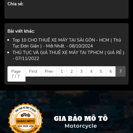
Chia sẻ:
Bài viết khác:
Top 10 CHO THUÊ XE MÁY TẠI SÀI GÒN - HCM ( Thủ
Tục Đơn Giản ) - Mới Nhất. - 08/10/2024
THỦ TỤC VÀ GIÁ THUÊ XE MÁY TẠI TPHCM ( GIÁ RẺ ).
- 07/11/2022
Page
First
Prev
1
2
3
4
5
6
7
7 / 7