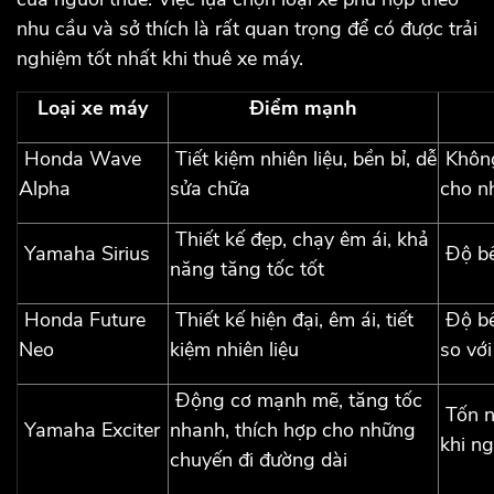
nhu cầu và sở thích là rất quan trọng để có được trải
nghiệm tốt nhất khi thuê xe máy.
Loại xe máy
Điểm mạnh
Honda Wave
Tiết kiệm nhiên liệu, bền bỉ, dễ
Không
Alpha
sửa chữa
cho n
Thiết kế đẹp, chạy êm ái, khả
Yamaha Sirius
Độ bề
năng tăng tốc tốt
Honda Future
Thiết kế hiện đại, êm ái, tiết
Độ bề
Neo
kiệm nhiên liệu
so với
Động cơ mạnh mẽ, tăng tốc
Tốn nh
Yamaha Exciter
nhanh, thích hợp cho những
khi ng
chuyến đi đường dài