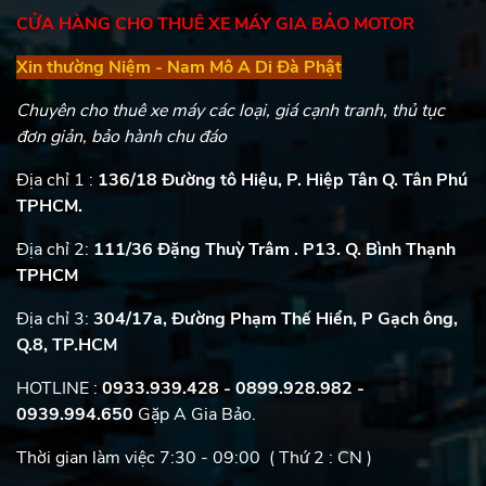
CỬA HÀNG CHO THUÊ XE MÁY GIA BẢO MOTOR
Xin thường Niệm - Nam Mô A Di Đà Phật
Chuyên cho thuê xe máy các loại, giá cạnh tranh, thủ tục
đơn giản, bảo hành chu đáo
Địa chỉ 1 :
136/18 Đường tô Hiệu, P. Hiệp Tân Q. Tân Phú
TPHCM.
Địa chỉ 2:
111/36 Đặng Thuỳ Trâm . P13. Q. Bình Thạnh
TPHCM
Địa chỉ 3:
304/17a, Đường Phạm Thế Hiển, P Gạch ông,
Q.8, TP.HCM
HOTLINE :
0933.939.428 - 0899.928.982
-
0939.994.650
Gặp A Gia Bảo.
Thời gian làm việc 7:30 - 09:00 ( Thứ 2 : CN )