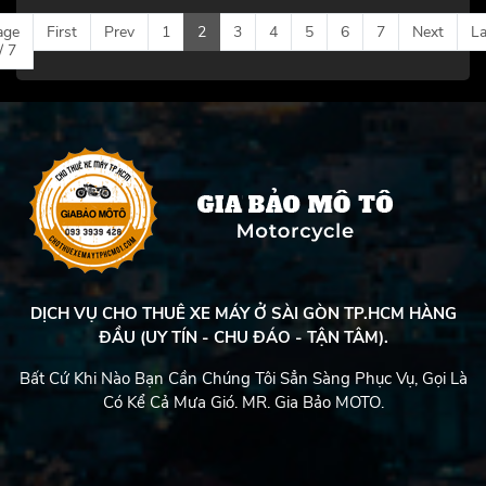
age
First
Prev
1
2
3
4
5
6
7
Next
La
/ 7
DỊCH VỤ CHO THUÊ XE MÁY Ở SÀI GÒN TP.HCM HÀNG
ĐẦU (UY TÍN - CHU ĐÁO - TẬN TÂM).
Bất Cứ Khi Nào Bạn Cần Chúng Tôi Sẳn Sàng Phục Vụ, Gọi Là
Có Kể Cả Mưa Gió. MR. Gia Bảo MOTO.