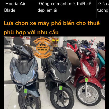
Honda Air
Động cơ mạnh mẽ, thiết kế
Giá cả
Blade
đẹp, êm ái
tương
Lựa chọn xe máy phổ biến cho thuê
phù hợp với nhu cầu