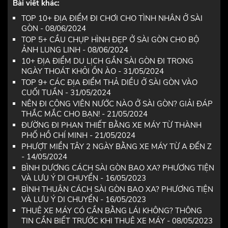
Bài viết khác:
TOP 10+ ĐỊA ĐIỂM ĐI CHƠI CHO TÌNH NHÂN Ở SÀI
GÒN - 08/06/2024
TOP 5+ CẦU CHỤP HÌNH ĐẸP Ở SÀI GÒN CHO BỘ
ẢNH LUNG LINH - 08/06/2024
10+ ĐỊA ĐIỂM DU LỊCH GẦN SÀI GÒN ĐI TRONG
NGÀY THOÁT KHỎI ỒN ÀO - 31/05/2024
TOP 9+ CÁC ĐỊA ĐIỂM THẢ DIỀU Ở SÀI GÒN VÀO
CUỐI TUẦN - 31/05/2024
NÊN ĐI CÔNG VIÊN NƯỚC NÀO Ở SÀI GÒN? GIẢI ĐÁP
THẮC MẮC CHO BẠN! - 21/05/2024
ĐƯỜNG ĐI PHAN THIẾT BẰNG XE MÁY TỪ THÀNH
PHỐ HỒ CHÍ MINH - 21/05/2024
PHƯỢT MIỀN TÂY 2 NGÀY BẰNG XE MÁY TỪ A ĐẾN Z
- 14/05/2024
BÌNH DƯƠNG CÁCH SÀI GÒN BAO XA? PHƯƠNG TIỆN
VÀ LƯU Ý DI CHUYỂN - 16/05/2023
BÌNH THUẬN CÁCH SÀI GÒN BAO XA? PHƯƠNG TIỆN
VÀ LƯU Ý DI CHUYỂN - 16/05/2023
THUÊ XE MÁY CÓ CẦN BẰNG LÁI KHÔNG? THÔNG
TIN CẦN BIẾT TRƯỚC KHI THUÊ XE MÁY - 08/05/2023