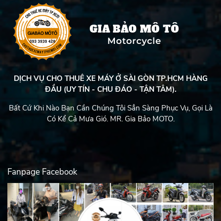
DỊCH VỤ CHO THUÊ XE MÁY Ở SÀI GÒN TP.HCM HÀNG
ĐẦU (UY TÍN - CHU ĐÁO - TẬN TÂM).
Bất Cứ Khi Nào Bạn Cần Chúng Tôi Sẳn Sàng Phục Vụ, Gọi Là
Có Kể Cả Mưa Gió. MR. Gia Bảo MOTO.
Fanpage Facebook