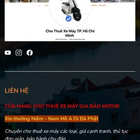
LIÊN HỆ
CỬA HÀNG CHO THUÊ XE MÁY GIA BẢO MOTOR
Xin thường Niệm - Nam Mô A Di Đà Phật
Chuyên cho thuê xe máy các loại, giá cạnh tranh, thủ tục
đơn giản, bảo hành chu đáo