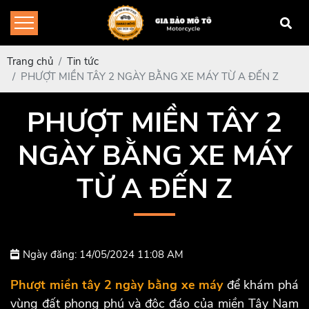
Trang chủ
Tin tức
PHƯỢT MIỀN TÂY 2 NGÀY BẰNG XE MÁY TỪ A ĐẾN Z
PHƯỢT MIỀN TÂY 2
NGÀY BẰNG XE MÁY
TỪ A ĐẾN Z
Ngày đăng: 14/05/2024 11:08 AM
Phượt miền tây 2 ngày bằng xe máy
để khám phá
vùng đất phong phú và độc đáo của miền Tây Nam