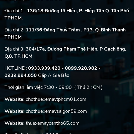
Địa chỉ 1 :
136/18 Đường tô Hiệu, P. Hiệp Tân Q. Tân Phú
TPHCM.
Địa chỉ 2:
111/36 Đặng Thuỳ Trâm . P13. Q. Bình Thạnh
TPHCM
Địa chỉ 3:
304/17a, Đường Phạm Thế Hiển, P Gạch ông,
Q.8, TP.HCM
HOTLINE :
0933.939.428 - 0899.928.982
-
0939.994.650
Gặp A Gia Bảo.
Thời gian làm việc 7:30 - 09:00 ( Thứ 2 : CN )
Website:
chothuexemaytphcm01.com
Website:
chothuexemaysaigon59.com
Website:
thuexemaycantho65.com