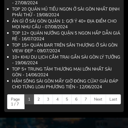
- 27/08/2024
TOP 20 QUÁN HỦ TIẾU NGON Ở SÀI GÒN NHẤT ĐỊNH
PHẢI THỬ - 19/08/2024
ĂN GÌ Ở SÀI GÒN QUẬN 1: GỢI Ý 40+ ĐỊA ĐIỂM CHO
MỌI NHU CẦU - 07/08/2024
TOP 12+ QUÁN NƯỚNG QUẬN 5 NGON HẤP DẪN GIÁ
RẺ - 16/07/2024
TOP 15+ QUÁN BAR TRÊN SÂN THƯỢNG Ở SÀI GÒN
VIEW ĐẸP - 09/07/2024
10+ KHU DU LỊCH CẮM TRẠI GẦN SÀI GÒN LÝ TƯỞNG
- 19/06/2024
TOP 5+ TRUNG TÂM THƯƠNG MẠI LỚN NHẤT SÀI
GÒN - 14/06/2024
HẦM SÔNG SÀI GÒN MẤY GIỜ ĐÓNG CỬA? GIẢI ĐÁP
CHO TỪNG LOẠI PHƯƠNG TIỆN - 12/06/2024
Page
1
2
3
4
5
6
7
Next
Last
1 / 7