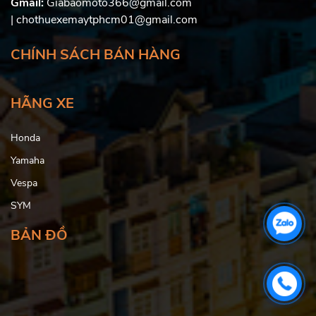
Gmail:
Giabaomoto366@gmail.com
| chothuexemaytphcm01@gmail.com
CHÍNH SÁCH BÁN HÀNG
HÃNG XE
Honda
Yamaha
Vespa
SYM
BẢN ĐỒ