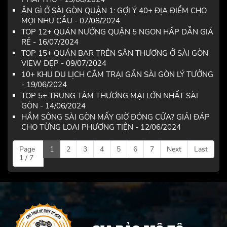
ĂN GÌ Ở SÀI GÒN QUẬN 1: GỢI Ý 40+ ĐỊA ĐIỂM CHO
MỌI NHU CẦU - 07/08/2024
TOP 12+ QUÁN NƯỚNG QUẬN 5 NGON HẤP DẪN GIÁ
RẺ - 16/07/2024
TOP 15+ QUÁN BAR TRÊN SÂN THƯỢNG Ở SÀI GÒN
VIEW ĐẸP - 09/07/2024
10+ KHU DU LỊCH CẮM TRẠI GẦN SÀI GÒN LÝ TƯỞNG
- 19/06/2024
TOP 5+ TRUNG TÂM THƯƠNG MẠI LỚN NHẤT SÀI
GÒN - 14/06/2024
HẦM SÔNG SÀI GÒN MẤY GIỜ ĐÓNG CỬA? GIẢI ĐÁP
CHO TỪNG LOẠI PHƯƠNG TIỆN - 12/06/2024
Page
1
2
3
4
5
6
7
Next
Last
1 / 7