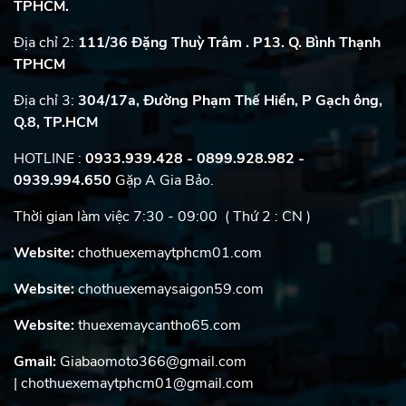
TPHCM.
Địa chỉ 2:
111/36 Đặng Thuỳ Trâm . P13. Q. Bình Thạnh
TPHCM
Địa chỉ 3:
304/17a, Đường Phạm Thế Hiển, P Gạch ông,
Q.8, TP.HCM
HOTLINE :
0933.939.428 - 0899.928.982
-
0939.994.650
Gặp A Gia Bảo.
Thời gian làm việc 7:30 - 09:00 ( Thứ 2 : CN )
Website:
chothuexemaytphcm01.com
Website:
chothuexemaysaigon59.com
Website:
thuexemaycantho65.com
Gmail:
Giabaomoto366@gmail.com
| chothuexemaytphcm01@gmail.com