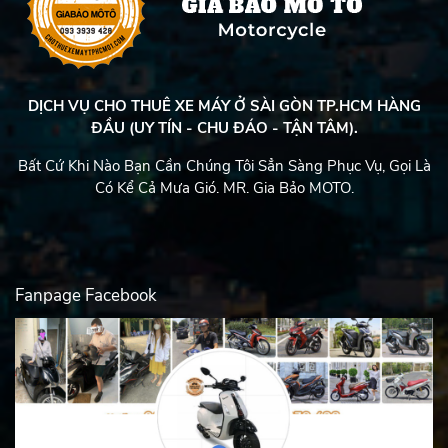
DỊCH VỤ CHO THUÊ XE MÁY Ở SÀI GÒN TP.HCM HÀNG
ĐẦU (UY TÍN - CHU ĐÁO - TẬN TÂM).
Bất Cứ Khi Nào Bạn Cần Chúng Tôi Sẳn Sàng Phục Vụ, Gọi Là
Có Kể Cả Mưa Gió. MR. Gia Bảo MOTO.
Fanpage Facebook