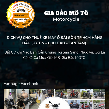
DỊCH VỤ CHO THUÊ XE MÁY Ở SÀI GÒN TP.HCM HÀNG
ĐẦU (UY TÍN - CHU ĐÁO - TẬN TÂM).
Bất Cứ Khi Nào Bạn Cần Chúng Tôi Sẳn Sàng Phục Vụ, Gọi Là
Có Kể Cả Mưa Gió. MR. Gia Bảo MOTO.
Fanpage Facebook