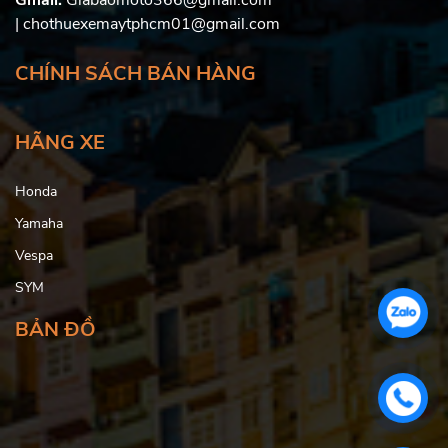
Gmail:
Giabaomoto366@gmail.com
| chothuexemaytphcm01@gmail.com
CHÍNH SÁCH BÁN HÀNG
HÃNG XE
Honda
Yamaha
Vespa
SYM
BẢN ĐỒ