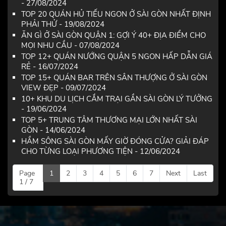
- 27/08/2024
TOP 20 QUÁN HỦ TIẾU NGON Ở SÀI GÒN NHẤT ĐỊNH
PHẢI THỬ - 19/08/2024
ĂN GÌ Ở SÀI GÒN QUẬN 1: GỢI Ý 40+ ĐỊA ĐIỂM CHO
MỌI NHU CẦU - 07/08/2024
TOP 12+ QUÁN NƯỚNG QUẬN 5 NGON HẤP DẪN GIÁ
RẺ - 16/07/2024
TOP 15+ QUÁN BAR TRÊN SÂN THƯỢNG Ở SÀI GÒN
VIEW ĐẸP - 09/07/2024
10+ KHU DU LỊCH CẮM TRẠI GẦN SÀI GÒN LÝ TƯỞNG
- 19/06/2024
TOP 5+ TRUNG TÂM THƯƠNG MẠI LỚN NHẤT SÀI
GÒN - 14/06/2024
HẦM SÔNG SÀI GÒN MẤY GIỜ ĐÓNG CỬA? GIẢI ĐÁP
CHO TỪNG LOẠI PHƯƠNG TIỆN - 12/06/2024
Page
1
2
3
4
5
6
7
Next
Last
1 / 7