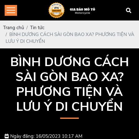
Trang chủ
Tin tức
BÌNH DƯƠNG CÁCH SÀI GÒN BAO XA? PHƯƠNG TIỆN VÀ
LƯU Ý DI CHUYỂN
BÌNH DƯƠNG CÁCH
SÀI GÒN BAO XA?
PHƯƠNG TIỆN VÀ
LƯU Ý DI CHUYỂN
Ngày đăng: 16/05/2023 10:17 AM