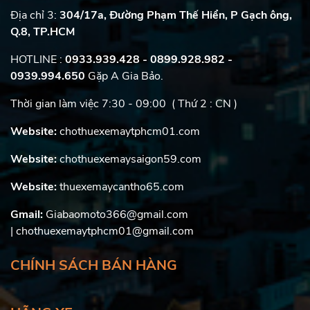
Địa chỉ 3:
304/17a, Đường Phạm Thế Hiển, P Gạch ông,
Q.8, TP.HCM
HOTLINE :
0933.939.428 - 0899.928.982
-
0939.994.650
Gặp A Gia Bảo.
Thời gian làm việc 7:30 - 09:00 ( Thứ 2 : CN )
Website:
chothuexemaytphcm01.com
Website:
chothuexemaysaigon59.com
Website:
thuexemaycantho65.com
Gmail:
Giabaomoto366@gmail.com
| chothuexemaytphcm01@gmail.com
CHÍNH SÁCH BÁN HÀNG