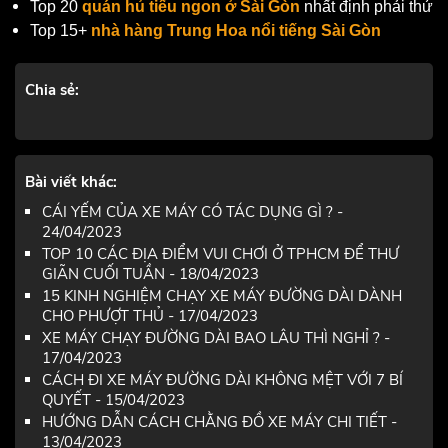
Top 20
quán hủ tiếu ngon ở Sài Gòn
nhất định phải thử
Top 15+
nhà hàng Trung Hoa nổi tiếng Sài Gòn
Chia sẻ:
Bài viết khác:
CÁI YẾM CỦA XE MÁY CÓ TÁC DỤNG GÌ ? -
24/04/2023
TOP 10 CÁC ĐỊA ĐIỂM VUI CHƠI Ở TPHCM ĐỂ THƯ
GIÃN CUỐI TUẦN - 18/04/2023
15 KINH NGHIỆM CHẠY XE MÁY ĐƯỜNG DÀI DÀNH
CHO PHƯỢT THỦ - 17/04/2023
XE MÁY CHẠY ĐƯỜNG DÀI BAO LÂU THÌ NGHỈ ? -
17/04/2023
CÁCH ĐI XE MÁY ĐƯỜNG DÀI KHÔNG MỆT VỚI 7 BÍ
QUYẾT - 15/04/2023
HƯỚNG DẪN CÁCH CHẰNG ĐỒ XE MÁY CHI TIẾT -
13/04/2023