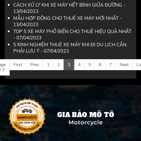
CÁCH XỬ LÝ KHI XE MÁY HẾT BÌNH GIỮA ĐƯỜNG -
13/04/2023
MẪU HỢP ĐỒNG CHO THUÊ XE MÁY MỚI NHẤT -
13/04/2023
TOP 5 XE MÁY PHỔ BIẾN CHO THUÊ HIỆU QUẢ NHẤT
- 07/04/2023
5 KINH NGHIỆM THUÊ XE MÁY KHI ĐI DU LỊCH CẦN
PHẢI LƯU Ý - 07/04/2023
age
First
Prev
1
2
3
4
5
6
7
Next
La
/ 7