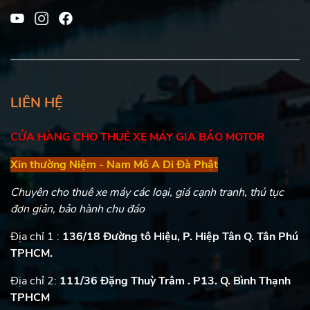
LIÊN HỆ
CỬA HÀNG CHO THUÊ XE MÁY GIA BẢO MOTOR
Xin thường Niệm - Nam Mô A Di Đà Phật
Chuyên cho thuê xe máy các loại, giá cạnh tranh, thủ tục
đơn giản, bảo hành chu đáo
Địa chỉ 1 :
136/18 Đường tô Hiệu, P. Hiệp Tân Q. Tân Phú
TPHCM.
Địa chỉ 2:
111/36 Đặng Thuỳ Trâm . P13. Q. Bình Thạnh
TPHCM