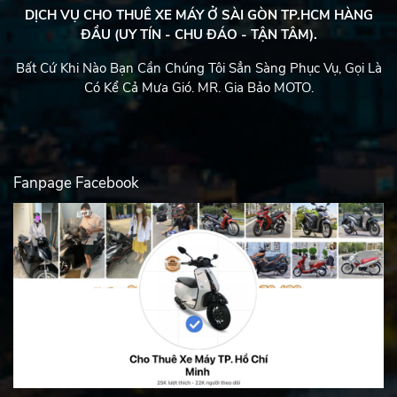
DỊCH VỤ CHO THUÊ XE MÁY Ở SÀI GÒN TP.HCM HÀNG
ĐẦU (UY TÍN - CHU ĐÁO - TẬN TÂM).
Bất Cứ Khi Nào Bạn Cần Chúng Tôi Sẳn Sàng Phục Vụ, Gọi Là
Có Kể Cả Mưa Gió. MR. Gia Bảo MOTO.
Fanpage Facebook