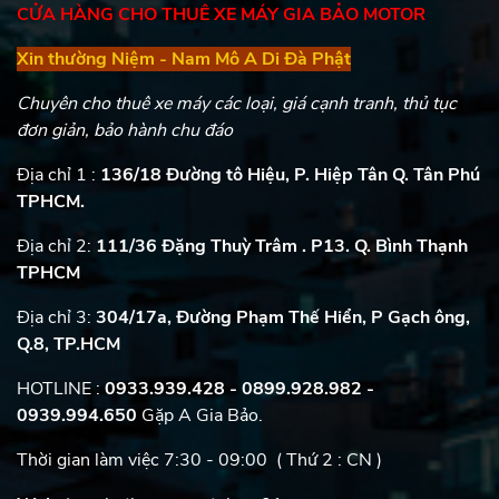
CỬA HÀNG CHO THUÊ XE MÁY GIA BẢO MOTOR
Xin thường Niệm - Nam Mô A Di Đà Phật
Chuyên cho thuê xe máy các loại, giá cạnh tranh, thủ tục
đơn giản, bảo hành chu đáo
Địa chỉ 1 :
136/18 Đường tô Hiệu, P. Hiệp Tân Q. Tân Phú
TPHCM.
Địa chỉ 2:
111/36 Đặng Thuỳ Trâm . P13. Q. Bình Thạnh
TPHCM
Địa chỉ 3:
304/17a, Đường Phạm Thế Hiển, P Gạch ông,
Q.8, TP.HCM
HOTLINE :
0933.939.428 - 0899.928.982
-
0939.994.650
Gặp A Gia Bảo.
Thời gian làm việc 7:30 - 09:00 ( Thứ 2 : CN )