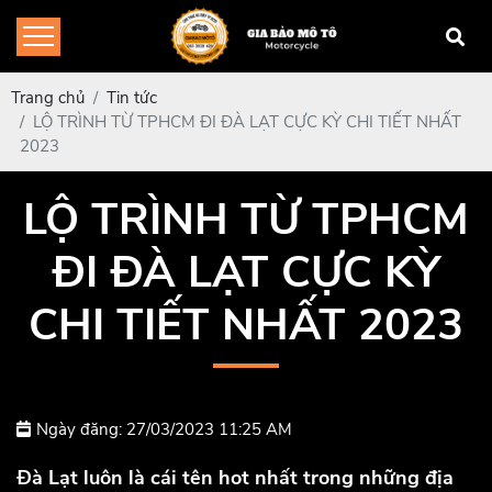
Trang chủ
Tin tức
LỘ TRÌNH TỪ TPHCM ĐI ĐÀ LẠT CỰC KỲ CHI TIẾT NHẤT
2023
LỘ TRÌNH TỪ TPHCM
ĐI ĐÀ LẠT CỰC KỲ
CHI TIẾT NHẤT 2023
Ngày đăng: 27/03/2023 11:25 AM
Đà Lạt luôn là cái tên hot nhất trong những địa