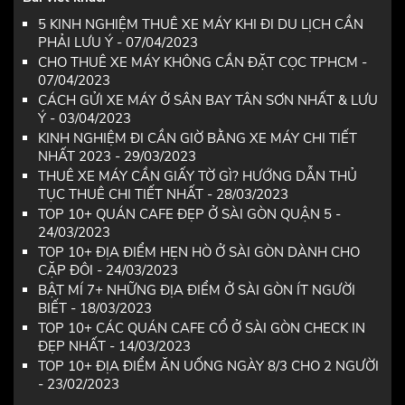
5 KINH NGHIỆM THUÊ XE MÁY KHI ĐI DU LỊCH CẦN
PHẢI LƯU Ý - 07/04/2023
CHO THUÊ XE MÁY KHÔNG CẦN ĐẶT CỌC TPHCM -
07/04/2023
CÁCH GỬI XE MÁY Ở SÂN BAY TÂN SƠN NHẤT & LƯU
Ý - 03/04/2023
KINH NGHIỆM ĐI CẦN GIỜ BẰNG XE MÁY CHI TIẾT
NHẤT 2023 - 29/03/2023
THUÊ XE MÁY CẦN GIẤY TỜ GÌ? HƯỚNG DẪN THỦ
TỤC THUÊ CHI TIẾT NHẤT - 28/03/2023
TOP 10+ QUÁN CAFE ĐẸP Ở SÀI GÒN QUẬN 5 -
24/03/2023
TOP 10+ ĐỊA ĐIỂM HẸN HÒ Ở SÀI GÒN DÀNH CHO
CẶP ĐÔI - 24/03/2023
BẬT MÍ 7+ NHỮNG ĐỊA ĐIỂM Ở SÀI GÒN ÍT NGƯỜI
BIẾT - 18/03/2023
TOP 10+ CÁC QUÁN CAFE CỔ Ở SÀI GÒN CHECK IN
ĐẸP NHẤT - 14/03/2023
TOP 10+ ĐỊA ĐIỂM ĂN UỐNG NGÀY 8/3 CHO 2 NGƯỜI
- 23/02/2023