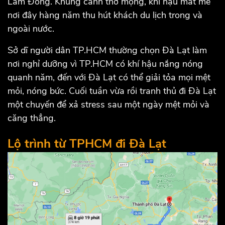
Lâm Đồng. Khung cảnh thơ mộng, khí hậu mát mẻ
nơi đây hàng năm thu hút khách du lịch trong và
ngoài nước.
Sở dĩ người dân TP.HCM thường chọn Đà Lạt làm
nơi nghỉ dưỡng vì TP.HCM có khí hậu nắng nóng
quanh năm, đến với Đà Lạt có thể giải tỏa mọi mệt
mỏi, nóng bức. Cuối tuần vừa rồi tranh thủ đi Đà Lạt
một chuyến để xả stress sau một ngày mệt mỏi và
căng thẳng.
Lộ trình từ TPHCM đi Đà Lạt