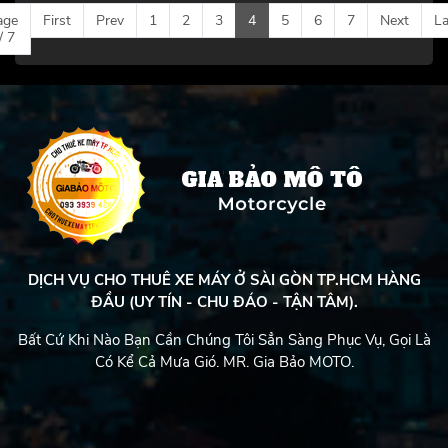
age
First
Prev
1
2
3
4
5
6
7
Next
La
/ 7
DỊCH VỤ CHO THUÊ XE MÁY Ở SÀI GÒN TP.HCM HÀNG
ĐẦU (UY TÍN - CHU ĐÁO - TẬN TÂM).
Bất Cứ Khi Nào Bạn Cần Chúng Tôi Sẳn Sàng Phục Vụ, Gọi Là
Có Kể Cả Mưa Gió. MR. Gia Bảo MOTO.