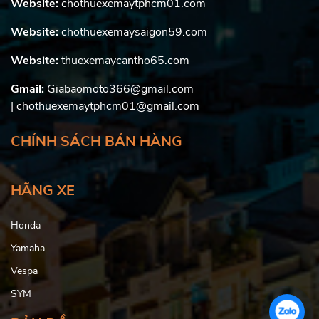
Website:
chothuexemaytphcm01.com
Website:
chothuexemaysaigon59.com
Website:
thuexemaycantho65.com
Gmail:
Giabaomoto366@gmail.com
| chothuexemaytphcm01@gmail.com
CHÍNH SÁCH BÁN HÀNG
HÃNG XE
Honda
Yamaha
Vespa
SYM