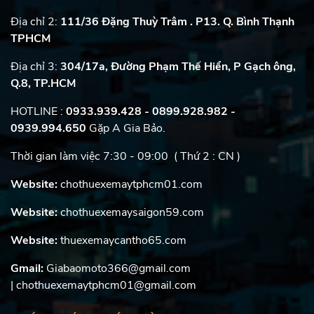
Địa chỉ 2:
111/36 Đặng Thuỳ Trâm . P13. Q. Bình Thạnh
TPHCM
Địa chỉ 3:
304/17a, Đường Phạm Thế Hiển, P Gạch ông,
Q.8, TP.HCM
HOTLINE :
0933.939.428 - 0899.928.982
-
0939.994.650
Gặp A Gia Bảo.
Thời gian làm việc 7:30 - 09:00 ( Thứ 2 : CN )
Website:
chothuexemaytphcm01.com
Website:
chothuexemaysaigon59.com
Website:
thuexemaycantho65.com
Gmail:
Giabaomoto366@gmail.com
| chothuexemaytphcm01@gmail.com