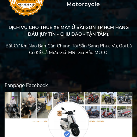
DỊCH VỤ CHO THUÊ XE MÁY Ở SÀI GÒN TP.HCM HÀNG
ĐẦU (UY TÍN - CHU ĐÁO - TẬN TÂM).
Bất Cứ Khi Nào Bạn Cần Chúng Tôi Sẳn Sàng Phục Vụ, Gọi Là
Có Kể Cả Mưa Gió. MR. Gia Bảo MOTO.
Fanpage Facebook