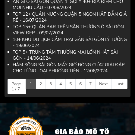
ĂN GÌ Ở SÀI GÒN QUẬN 1: GỢI Ý 40+ ĐỊA ĐIỂM CHO
MỌI NHU CẦU - 07/08/2024
TOP 12+ QUÁN NƯỚNG QUẬN 5 NGON HẤP DẪN GIÁ
RẺ - 16/07/2024
TOP 15+ QUÁN BAR TRÊN SÂN THƯỢNG Ở SÀI GÒN
VIEW ĐẸP - 09/07/2024
10+ KHU DU LỊCH CẮM TRẠI GẦN SÀI GÒN LÝ TƯỞNG
- 19/06/2024
TOP 5+ TRUNG TÂM THƯƠNG MẠI LỚN NHẤT SÀI
GÒN - 14/06/2024
HẦM SÔNG SÀI GÒN MẤY GIỜ ĐÓNG CỬA? GIẢI ĐÁP
CHO TỪNG LOẠI PHƯƠNG TIỆN - 12/06/2024
Page
1
2
3
4
5
6
7
Next
Last
1 / 7