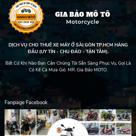
DỊCH VỤ CHO THUÊ XE MÁY Ở SÀI GÒN TP.HCM HÀNG
ĐẦU (UY TÍN - CHU ĐÁO - TẬN TÂM).
Bất Cứ Khi Nào Bạn Cần Chúng Tôi Sẳn Sàng Phục Vụ, Gọi Là
Có Kể Cả Mưa Gió. MR. Gia Bảo MOTO.
Fanpage Facebook