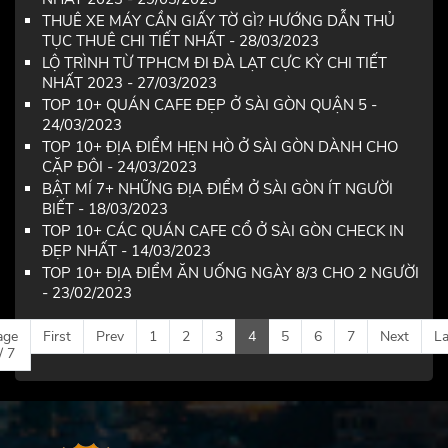
THUÊ XE MÁY CẦN GIẤY TỜ GÌ? HƯỚNG DẪN THỦ
TỤC THUÊ CHI TIẾT NHẤT - 28/03/2023
LỘ TRÌNH TỪ TPHCM ĐI ĐÀ LẠT CỰC KỲ CHI TIẾT
NHẤT 2023 - 27/03/2023
TOP 10+ QUÁN CAFE ĐẸP Ở SÀI GÒN QUẬN 5 -
24/03/2023
TOP 10+ ĐỊA ĐIỂM HẸN HÒ Ở SÀI GÒN DÀNH CHO
CẶP ĐÔI - 24/03/2023
BẬT MÍ 7+ NHỮNG ĐỊA ĐIỂM Ở SÀI GÒN ÍT NGƯỜI
BIẾT - 18/03/2023
TOP 10+ CÁC QUÁN CAFE CỔ Ở SÀI GÒN CHECK IN
ĐẸP NHẤT - 14/03/2023
TOP 10+ ĐỊA ĐIỂM ĂN UỐNG NGÀY 8/3 CHO 2 NGƯỜI
- 23/02/2023
age
First
Prev
1
2
3
4
5
6
7
Next
La
/ 7