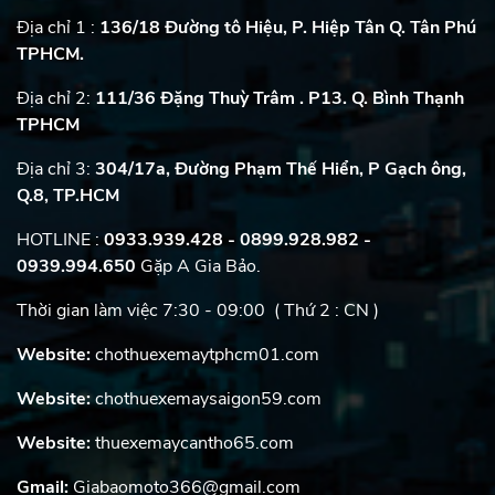
Địa chỉ 1 :
136/18 Đường tô Hiệu, P. Hiệp Tân Q. Tân Phú
TPHCM.
Địa chỉ 2:
111/36 Đặng Thuỳ Trâm . P13. Q. Bình Thạnh
TPHCM
Địa chỉ 3:
304/17a, Đường Phạm Thế Hiển, P Gạch ông,
Q.8, TP.HCM
HOTLINE :
0933.939.428 - 0899.928.982
-
0939.994.650
Gặp A Gia Bảo.
Thời gian làm việc 7:30 - 09:00 ( Thứ 2 : CN )
Website:
chothuexemaytphcm01.com
Website:
chothuexemaysaigon59.com
Website:
thuexemaycantho65.com
Gmail:
Giabaomoto366@gmail.com