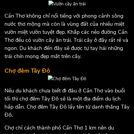
Cần Thơ không chỉ nổi tiếng với phong cảnh sông
nước thơ mộng mà còn là vùng đất của nhiều miệt
vườn miệt vườn tuyệt đẹp. Khắp các nẻo đường Cần
Thơ đều có vườn cây ăn trái. Trái cây ở đây rất rẻ và
ngon. Du khách đến đây sẽ được tự tay hái những
trái chín mọng đẹp mắt trên cây.
Chợ đêm Tây Đô
Nếu du khách chưa biết đi đâu ở Cần Thơ vào buổi
tối thì chợ đêm Tây Đô sẽ là một địa điểm du lịch
hấp dẫn. Chợ đêm Tây Đô lấy tên từ danh thắng Tây
Đô.
Chợ chỉ cách thành phố Cần Thơ 1 km nên du