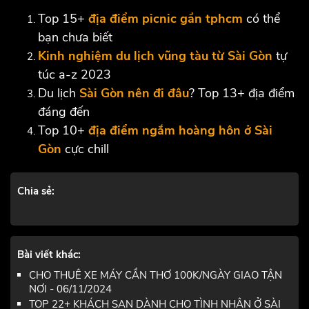
Top 15+
địa điểm picnic gần tphcm
có thể
bạn chưa biết
Kinh nghiệm du lịch vũng tàu từ Sài Gòn
tự
túc a-z 2023
Du lịch
Sài Gòn nên đi đâu
? Top 13+ địa điểm
đáng đến
Top 10+
địa điểm ngắm hoàng hôn ở Sài
Gòn
cực chill
Chia sẻ:
Bài viết khác:
CHO THUÊ XE MÁY CẦN THƠ 100K/NGÀY GIAO TẬN
NƠI - 06/11/2024
TOP 22+ KHÁCH SẠN DÀNH CHO TÌNH NHÂN Ở SÀI