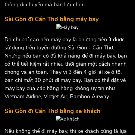
thông di chuyển mà bạn lựa chọn.
Sài Gòn đi Cần Thơ bằng máy bay
Do chi phí cao nên máy bay là phương tiện ít được
sử dụng trên tuyến đường Sài Gòn - Cần Thơ.
Nhưng nếu bạn có đủ khả năng để đi máy bay, bạn
có thể tiết kiệm rất nhiều thời gian một cách nhanh
chóng và an toàn. Thay vì 3 đến 4 giờ lái xe ô tô,
bạn chỉ mất 30 phút đi máy bay. Bạn có thể đặt vé
máy bay của các hãng hàng không uy tín như
Vietnam Airline, Vietjet Air, Bamboo Airway.
Sài Gòn đi Cần Thơ bằng xe khách
Nếu không thể đi máy bay, thì xe khách cũng là lựa