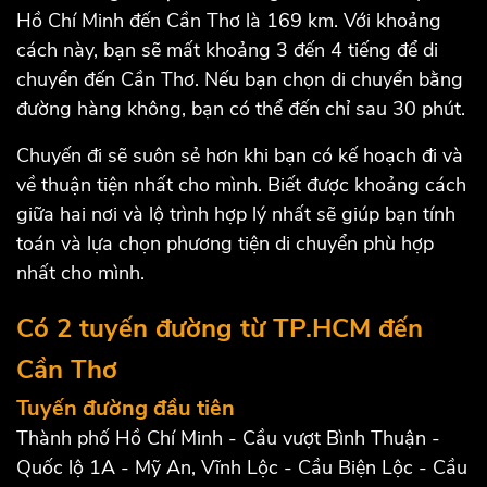
Hồ Chí Minh đến Cần Thơ là 169 km. Với khoảng
cách này, bạn sẽ mất khoảng 3 đến 4 tiếng để di
chuyển đến Cần Thơ. Nếu bạn chọn di chuyển bằng
đường hàng không, bạn có thể đến chỉ sau 30 phút.
Chuyến đi sẽ suôn sẻ hơn khi bạn có kế hoạch đi và
về thuận tiện nhất cho mình. Biết được khoảng cách
giữa hai nơi và lộ trình hợp lý nhất sẽ giúp bạn tính
toán và lựa chọn phương tiện di chuyển phù hợp
nhất cho mình.
Có 2 tuyến đường từ TP.HCM đến
Cần Thơ
Tuyến đường đầu tiên
Thành phố Hồ Chí Minh - Cầu vượt Bình Thuận -
Quốc lộ 1A - Mỹ An, Vĩnh Lộc - Cầu Biện Lộc - Cầu