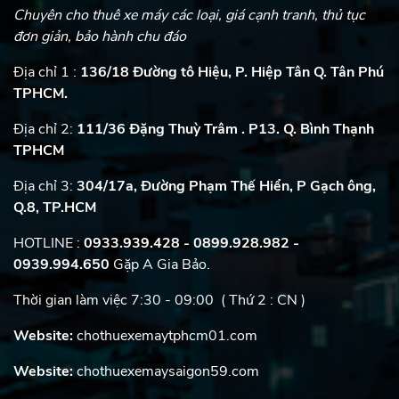
Chuyên cho thuê xe máy các loại, giá cạnh tranh, thủ tục
đơn giản, bảo hành chu đáo
Địa chỉ 1 :
136/18 Đường tô Hiệu, P. Hiệp Tân Q. Tân Phú
TPHCM.
Địa chỉ 2:
111/36 Đặng Thuỳ Trâm . P13. Q. Bình Thạnh
TPHCM
Địa chỉ 3:
304/17a, Đường Phạm Thế Hiển, P Gạch ông,
Q.8, TP.HCM
HOTLINE :
0933.939.428 - 0899.928.982
-
0939.994.650
Gặp A Gia Bảo.
Thời gian làm việc 7:30 - 09:00 ( Thứ 2 : CN )
Website:
chothuexemaytphcm01.com
Website:
chothuexemaysaigon59.com