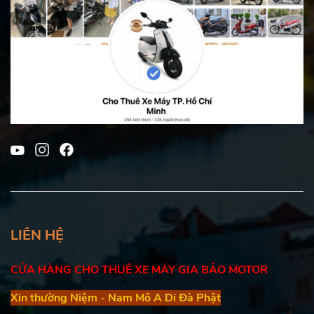
LIÊN HỆ
CỬA HÀNG CHO THUÊ XE MÁY GIA BẢO MOTOR
Xin thường Niệm - Nam Mô A Di Đà Phật