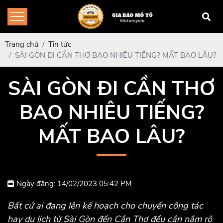
Trang chủ
Tin tức
SÀI GÒN ĐI CẦN THƠ BAO NHIÊU TIẾNG? MẤT BAO LÂU?
SÀI GÒN ĐI CẦN THƠ
BAO NHIÊU TIẾNG?
MẤT BAO LÂU?
Ngày đăng: 14/02/2023 05:42 PM
Bất cứ ai đang lên kế hoạch cho chuyến công tác
hay du lịch từ Sài Gòn đến Cần Thơ đều cần nắm rõ