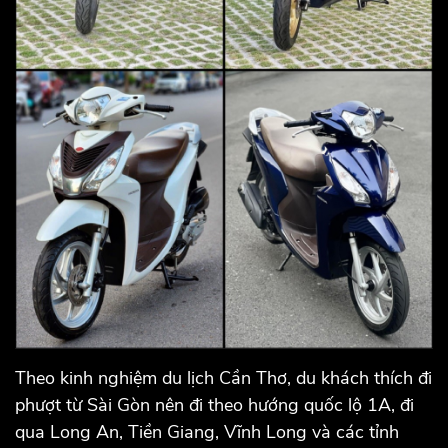
Theo kinh nghiệm du lịch Cần Thơ, du khách thích đi
phượt từ Sài Gòn nên đi theo hướng quốc lộ 1A, đi
qua Long An, Tiền Giang, Vĩnh Long và các tỉnh