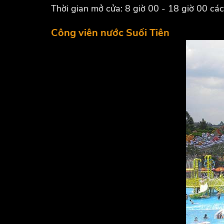
Thời gian mở cửa: 8 giờ 00 - 18 giờ 00 cá
Công viên nước Suối Tiên