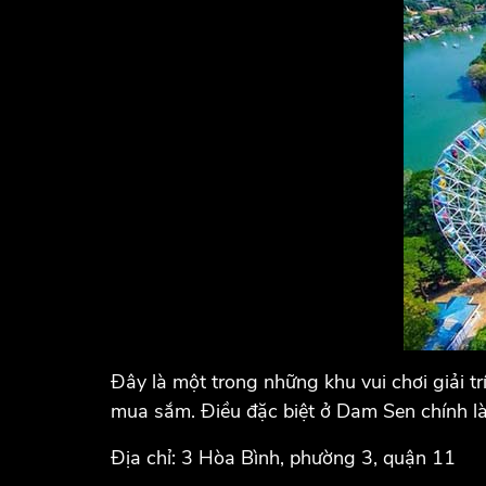
Đây là một trong những khu vui chơi giải tr
mua sắm. Điều đặc biệt ở Dam Sen chính là 
Địa chỉ: 3 Hòa Bình, phường 3, quận 11