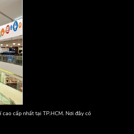
í cao cấp nhất tại TP.HCM. Nơi đây có