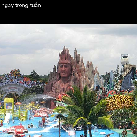
c ngày trong tuần