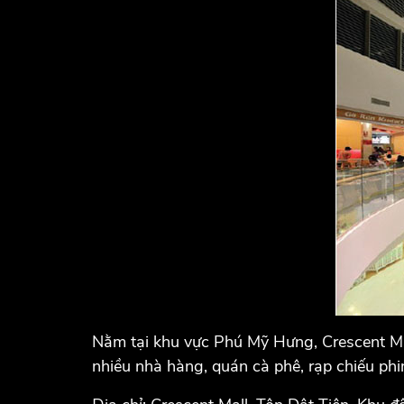
Nằm tại khu vực Phú Mỹ Hưng, Crescent Mal
nhiều nhà hàng, quán cà phê, rạp chiếu phim