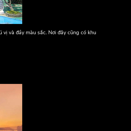
hú vị và đầy màu sắc. Nơi đây cũng có khu