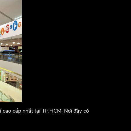
í cao cấp nhất tại TP.HCM. Nơi đây có