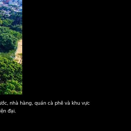
 nước, nhà hàng, quán cà phê và khu vực
ện đại.