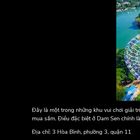
Đây là một trong những khu vui chơi giải tr
mua sắm. Điều đặc biệt ở Dam Sen chính là 
Địa chỉ: 3 Hòa Bình, phường 3, quận 11