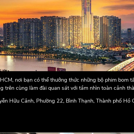
TP.HCM, nơi bạn có thể thưởng thức những bộ phim bom 
g trên cùng làm đài quan sát với tầm nhìn toàn cảnh th
yễn Hữu Cảnh, Phường 22, Bình Thạnh, Thành phố Hồ 