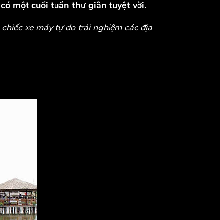
ó một cuối tuần thư giãn tuyệt vời.
chiếc xe máy tự do trải nghiệm các địa