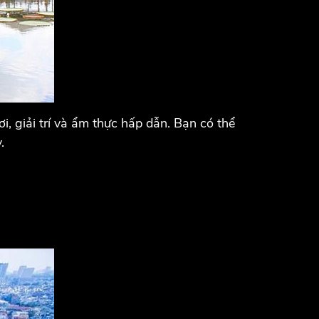
, giải trí và ẩm thực hấp dẫn. Bạn có thể
.