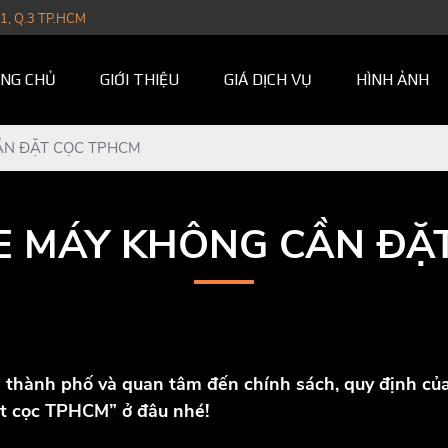
1, Q.3 TP.HCM
NG CHỦ
GIỚI THIỆU
GIÁ DỊCH VỤ
HÌNH ẢNH
ẦN ĐẶT CỌC TPHCM
E MÁY KHÔNG CẦN ĐẶ
 thành phố và quan tâm đến chính sách, quy định của 
t cọc TPHCM” ở đâu nhé!