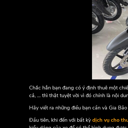
Chắc hẳn bạn đang có ý định thuê một chiế
cả, … thì thật tuyệt vời vì đó chính là nội du
Hãy viết ra những điều bạn cần và Gia Bảo 
Đầu tiên, khi đến với bất kỳ
dịch vụ cho th
kiểu dáng của xe để có thể hình dung được 