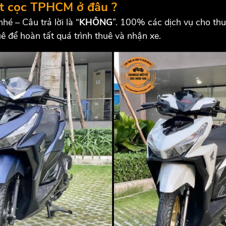
t cọc TPHCM ở đâu ?
hé – Câu trả lời là “
KHÔNG
”. 100% các dịch vụ cho th
ê để hoàn tất quá trình thuê và nhận xe.