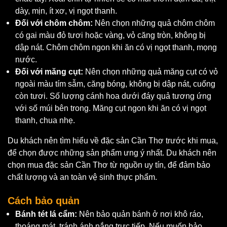
dày, mịn, ít xơ, vị ngọt thanh.
Đối với chôm chôm:
Nên chọn những quả chôm chôm
có gai màu đỏ tươi hoặc vàng, vỏ căng tròn, không bị
dập nát. Chôm chôm ngon khi ăn có vị ngọt thanh, mọng
nước.
Đối với măng cụt:
Nên chọn những quả măng cụt có vỏ
ngoài màu tím sẫm, căng bóng, không bị dập nát, cuống
còn tươi. Số lượng cánh hoa dưới đáy quả tương ứng
với số múi bên trong. Măng cụt ngon khi ăn có vị ngọt
thanh, chua nhẹ.
Du khách nên tìm hiểu về đặc sản Cần Thơ trước khi mua,
để chọn được những sản phẩm ưng ý nhất. Du khách nên
chọn mua đặc sản Cần Thơ từ nguồn uy tín, để đảm bảo
chất lượng và an toàn vệ sinh thực phẩm.
Cách bảo quản
Bánh tét lá cẩm:
Nên bảo quản bánh ở nơi khô ráo,
thoáng mát, tránh ánh nắng trực tiếp. Nếu muốn bảo