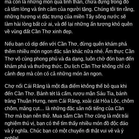
mà còn là những món quà tinh thần, chứa đựng trong đó
cả tấm lòng và tình cảm của người tặng. Chúng tôi tin rằng,
những hương vị đặc trưng của miền Tây sông nước sẽ
làm hài lòng bất cứ ai, và để lại những ấn tượng khó quên
về vùng đất Cần Thơ xinh đẹp.
Nếu bạn có dịp đến với Cần Thơ, đừng quên khám phá
thêm nhiều món ngon đặc sản khác nữa nhé. Ẩm thực Cần
Thơ vô cùng phong phú và đa dạng, luôn chờ đón bạn đến
khám phá và thưởng thức. Du lịch Cần Thơ không chỉ có
cảnh đẹp mà còn có cả những món ăn ngon.
Chợ nổi Cái Răng là một địa điểm không thể bỏ qua khi
đến Cần Thơ. Bánh tét lá cẩm, rượu mận Sáu Tia, bánh
tráng Thuận Hưng, nem Cái Răng, xoài cát Hòa Lộc, chôm
chôm, măng cụt… là những đặc sản nổi tiếng của Cần
Thơ mà bạn nên thử. Mua sắm Cần Thơ cũng là một trải
nghiệm thú vị, bạn có thể tìm thấy nhiều món đồ độc đáo
và ý nghĩa. Chúc bạn có một chuyến đi thật vui vẻ và ý
nghĩa!