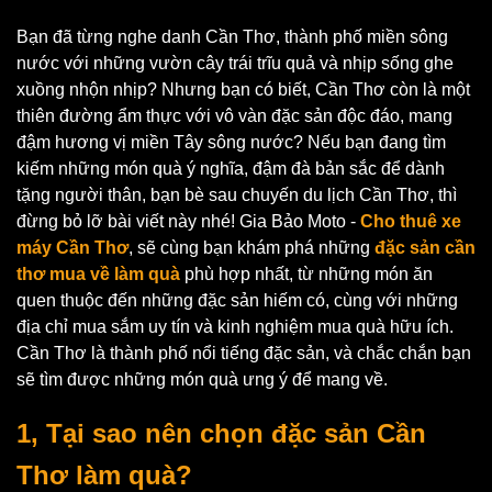
Bạn đã từng nghe danh Cần Thơ, thành phố miền sông
nước với những vườn cây trái trĩu quả và nhịp sống ghe
xuồng nhộn nhịp? Nhưng bạn có biết, Cần Thơ còn là một
thiên đường ẩm thực với vô vàn đặc sản độc đáo, mang
đậm hương vị miền Tây sông nước? Nếu bạn đang tìm
kiếm những món quà ý nghĩa, đậm đà bản sắc để dành
tặng người thân, bạn bè sau chuyến du lịch Cần Thơ, thì
đừng bỏ lỡ bài viết này nhé! Gia Bảo Moto -
Cho thuê xe
máy Cần Thơ
, sẽ cùng bạn khám phá những
đặc sản cần
thơ mua về làm quà
phù hợp nhất, từ những món ăn
quen thuộc đến những đặc sản hiếm có, cùng với những
địa chỉ mua sắm uy tín và kinh nghiệm mua quà hữu ích.
Cần Thơ là thành phố nổi tiếng đặc sản, và chắc chắn bạn
sẽ tìm được những món quà ưng ý để mang về.
1, Tại sao nên chọn đặc sản Cần
Thơ làm quà?