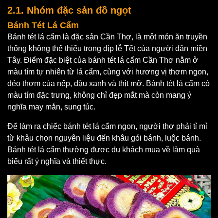
2.1. Nhóm đặc sản đồ ngọt
Bánh Tét Lá Cẩm
Bánh tét lá cẩm là đặc sản Cần Thơ, là một món ăn truyền
thống không thể thiếu trong dịp lễ Tết của người dân miền
Tây. Điểm đặc biệt của bánh tét lá cẩm Cần Thơ nằm ở
màu tím tự nhiên từ lá cẩm, cùng với hương vị thơm ngon,
dẻo thơm của nếp, đậu xanh và thịt mỡ. Bánh tét lá cẩm có
màu tím đặc trưng, không chỉ đẹp mắt mà còn mang ý
nghĩa may mắn, sung túc.
Để làm ra chiếc bánh tét lá cẩm ngon, người thợ phải tỉ mỉ
từ khâu chọn nguyên liệu đến khâu gói bánh, luộc bánh.
Bánh tét lá cẩm thường được du khách mua về làm quà
biếu rất ý nghĩa và thiết thực.