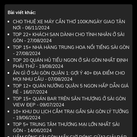
Bài viết khác:
CHO THUÊ XE MÁY CẦN THƠ 100K/NGÀY GIAO TẬN
NƠI - 06/11/2024
TOP 22+ KHÁCH SẠN DÀNH CHO TÌNH NHÂN Ở SÀI
GÒN - 27/08/2024
TOP 15+ NHÀ HÀNG TRUNG HOA NỔI TIẾNG SÀI GÒN
- 27/08/2024
TOP 20 QUÁN HỦ TIẾU NGON Ở SÀI GÒN NHẤT ĐỊNH
PHẢI THỬ - 19/08/2024
ĂN GÌ Ở SÀI GÒN QUẬN 1: GỢI Ý 40+ ĐỊA ĐIỂM CHO
MỌI NHU CẦU - 07/08/2024
TOP 12+ QUÁN NƯỚNG QUẬN 5 NGON HẤP DẪN GIÁ
RẺ - 16/07/2024
TOP 15+ QUÁN BAR TRÊN SÂN THƯỢNG Ở SÀI GÒN
VIEW ĐẸP - 09/07/2024
10+ KHU DU LỊCH CẮM TRẠI GẦN SÀI GÒN LÝ TƯỞNG
- 19/06/2024
TOP 5+ TRUNG TÂM THƯƠNG MẠI LỚN NHẤT SÀI
GÒN - 14/06/2024