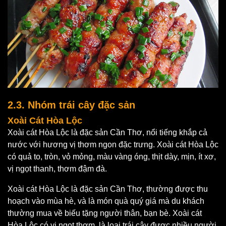
2.3. Nhóm trái cây đặc sản
Xoài Cát Hòa Lộc
Xoài cát Hòa Lộc là đặc sản Cần Thơ, nổi tiếng khắp cả
nước với hương vị thơm ngon đặc trưng. Xoài cát Hòa Lộc
có quả to, tròn, vỏ mỏng, màu vàng óng, thịt dày, mịn, ít xơ,
vị ngọt thanh, thơm đậm đà.
Xoài cát Hòa Lộc là đặc sản Cần Thơ, thường được thu
hoạch vào mùa hè, và là món quà quý giá mà du khách
thường mua về biếu tặng người thân, bạn bè. Xoài cát
Hòa Lộc có vị ngọt thơm, là loại trái cây được nhiều người