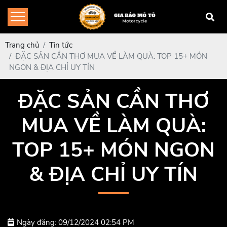
Trang chủ
Tin tức
ĐẶC SẢN CẦN THƠ MUA VỀ LÀM QUÀ: TOP 15+ MÓN
NGON & ĐỊA CHỈ UY TÍN
ĐẶC SẢN CẦN THƠ
MUA VỀ LÀM QUÀ:
TOP 15+ MÓN NGON
& ĐỊA CHỈ UY TÍN
Ngày đăng: 09/12/2024 02:54 PM