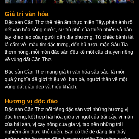
Giá trị văn hóa
Đặc sản Cần Thơ thể hiện ẩm thực miền Tây, phản ánh rõ
nét văn hóa sông nước, sự trù phú của thiên nhiên và bàn
tay khéo léo của người dân địa phương. Từ chiếc bánh tét
lá cẩm với màu tím đặc trưng, đến hũ rượu mận Sáu Tia
thơm nồng, mỗi món đặc sản đều kể một câu chuyện riêng
về vùng đất Cần Thơ.
Đặc sản Cần Thơ mang giá trị văn hóa sâu sắc, là món
quà ý nghĩa để giới thiệu với bạn bè, người thân về một
vùng đất giàu đẹp và hiếu khách.
Hương vị độc đáo
Đặc sản Cần Thơ nổi tiếng đặc sản với những hương vị
đặc trưng, kết hợp hài hòa giữa vị ngọt của trái cây, vị mặn
của hải sản, vị cay nồng của gia vị, tạo nên những trải
nghiệm ẩm thực khó quên. Bạn có thể dễ dàng tìm thấy