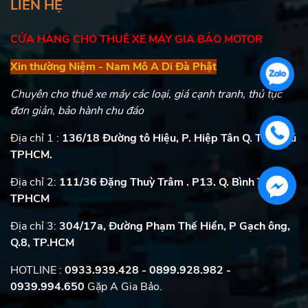
LIÊN HỆ
CỬA HÀNG CHO THUÊ XE MÁY GIA BẢO MOTOR
Xin thường Niệm - Nam Mô A Di Đà Phật
Chuyên cho thuê xe máy các loại, giá cạnh tranh, thủ tục
đơn giản, bảo hành chu đáo
Địa chỉ 1 :
136/18 Đường tô Hiệu, P. Hiệp Tân Q. Tân Phú
TPHCM.
Địa chỉ 2:
111/36 Đặng Thuỳ Trâm . P13. Q. Bình Thạnh
TPHCM
Địa chỉ 3:
304/17a, Đường Phạm Thế Hiển, P Gạch ông,
Q.8, TP.HCM
HOTLINE :
0933.939.428 - 0899.928.982
-
0939.994.650
Gặp A Gia Bảo.