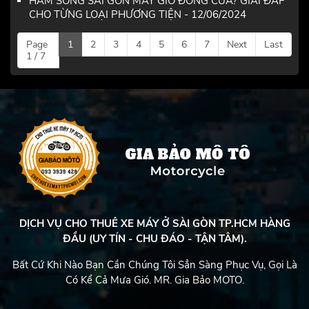
HẦM SÔNG SÀI GÒN MẤY GIỜ ĐÓNG CỬA? GIẢI ĐÁP
CHO TỪNG LOẠI PHƯƠNG TIỆN - 12/06/2024
Page
1
2
3
4
5
6
7
Next
Last
1 / 7
DỊCH VỤ CHO THUÊ XE MÁY Ở SÀI GÒN TP.HCM HÀNG
ĐẦU (UY TÍN - CHU ĐÁO - TẬN TÂM).
Bất Cứ Khi Nào Bạn Cần Chúng Tôi Sẳn Sàng Phục Vụ, Gọi Là
Có Kể Cả Mưa Gió. MR. Gia Bảo MOTO.