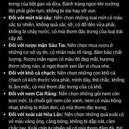
trưng của bột gạo và dừa. Bánh tráng ngon khi nướng
lên phải giòn rụm, không bị dai hay vỡ vụn.
Đối với mứt trái cây:
Nên chọn những loại mứt có màu
sắc tự nhiên, không quá sặc sỡ, có độ dẻo vừa phải,
không bị chảy nước, có mùi thơm đặc trưng của loại trái
cây đó.
Đối với rượu mận Sáu Tia:
Nên chọn mua rượu ở
những cơ sở uy tín, có nhãn mác rõ ràng, đảm bảo chất
lượng. Rượu mận ngon có màu đỏ đẹp mắt, hương
thơm nồng nàn, vị ngọt thanh xen lẫn vị chua nhẹ.
Đối với khô cá chạch:
Nên chọn những con khô cá
chạch có kích thước vừa phải, mình dày, thịt chắc, không
bị ẩm mốc, có mùi thơm đặc trưng của cá khô.
Đối với nem Cái Răng:
Nên chọn những gói nem còn
tươi mới, lá chuối gói nem còn xanh, nem có màu hồng
nhạt, không bị thâm đen, có mùi thơm đặc trưng.
Đối với xoài cát Hòa Lộc:
Nên chọn những quả xoài có
vỏ màu vàng óng, căng bóng, không bị dập nát, cầm
chắc tay. Xoài chín tự nhiên sẽ có mùi thơm đậm đà, thịt