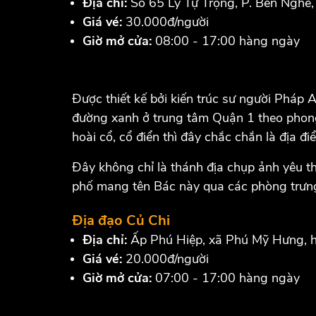
Địa chỉ:
Số 65 Lý Tự Trọng, P. Bến Nghé
Giá vé:
30.000đ/người
Giờ mở cửa:
08:00 - 17:00 hàng ngày
Được thiết kế bởi kiến ​​trúc sư người Phá
đường xanh ở trung tâm Quận 1 theo phong c
hoài cổ, cổ điển thì đây chắc chắn là địa đ
Đây không chỉ là thánh địa chụp ảnh yêu thí
phố mang tên Bác này qua các phòng trưn
Địa đạo Củ Chi
Địa chỉ:
Ấp Phú Hiệp, xã Phú Mỹ Hưng, 
Giá vé:
20.000đ/người
Giờ mở cửa:
07:00 - 17:00 hàng ngày