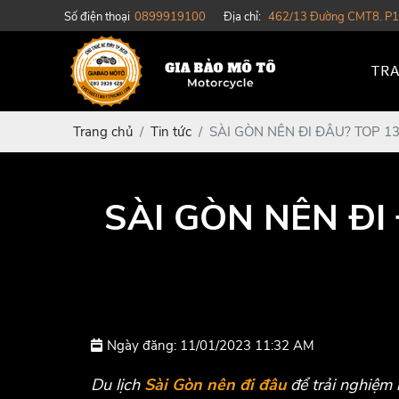
Số điện thoại
0899919100
Địa chỉ:
462/13 Đường CMT8. P1
TRA
Trang chủ
Tin tức
SÀI GÒN NÊN ĐI ĐÂU? TOP 13
SÀI GÒN NÊN ĐI
Ngày đăng: 11/01/2023 11:32 AM
Du lịch
Sài Gòn nên đi đâu
để trải nghiệm 