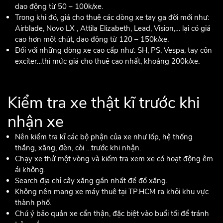
dao động từ 50 – 100k/xe.
Trong khi đó, giá cho thuê các dòng xe tay ga đời mới như:
Airblade, Novo LX , Attila Elizabeth, Lead, Vision,… lại có giá
cao hơn một chút, dao động từ 120 – 150k/xe.
Đối với những dòng xe cao cấp như: SH, PS, Vespa, tay côn
exciter…thì mức giá cho thuê cao nhất, khoảng 200k/xe.
Kiểm tra xe thật kĩ trước khi
nhận xe
Nên kiểm tra kĩ các bộ phận của xe như lốp, hệ thống
thắng, xăng, đèn, còi …trước khi nhận.
Chạy xe thử một vòng và kiểm tra xem xe có hoạt động êm
ái không.
Search địa chỉ cây xăng gần nhất để đổ xăng.
Không nên mang xe máy thuê tại TP.HCM ra khỏi khu vực
thành phố.
Chú ý bảo quản xe cẩn thận, đặc biệt vào buổi tối để tránh