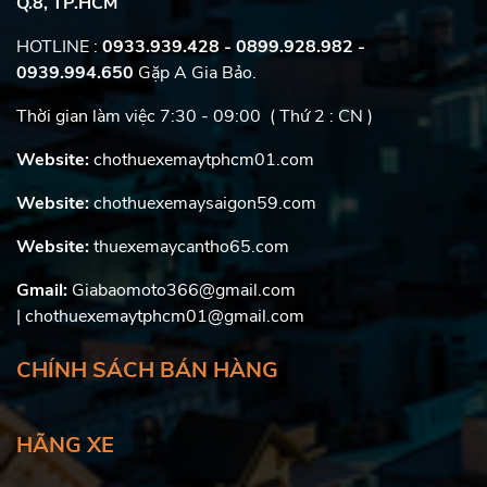
Q.8, TP.HCM
HOTLINE :
0933.939.428 - 0899.928.982
-
0939.994.650
Gặp A Gia Bảo.
Thời gian làm việc 7:30 - 09:00 ( Thứ 2 : CN )
Website:
chothuexemaytphcm01.com
Website:
chothuexemaysaigon59.com
Website:
thuexemaycantho65.com
Gmail:
Giabaomoto366@gmail.com
| chothuexemaytphcm01@gmail.com
CHÍNH SÁCH BÁN HÀNG
HÃNG XE