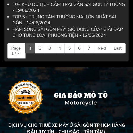
10+ KHU DU LỊCH CẮM TRẠI GẦN SÀI GÒN LÝ TƯỞNG
- 19/06/2024
TOP 5+ TRUNG TÂM THƯƠNG MẠI LỚN NHẤT SÀI
GÒN - 14/06/2024
HẦM SÔNG SÀI GÒN MẤY GIỜ ĐÓNG CỬA? GIẢI ĐÁP
CHO TỪNG LOẠI PHƯƠNG TIỆN - 12/06/2024
Page
1
2
3
4
5
6
7
Next
Last
1 / 7
DỊCH VỤ CHO THUÊ XE MÁY Ở SÀI GÒN TP.HCM HÀNG
ĐẦU (UY TÍN - CHU ĐÁO - TẬN TÂM).