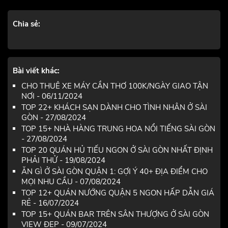
Chia sẻ:
Bài viết khác:
CHO THUÊ XE MÁY CẦN THƠ 100K/NGÀY GIAO TẬN
NƠI - 06/11/2024
TOP 22+ KHÁCH SẠN DÀNH CHO TÌNH NHÂN Ở SÀI
GÒN - 27/08/2024
TOP 15+ NHÀ HÀNG TRUNG HOA NỔI TIẾNG SÀI GÒN
- 27/08/2024
TOP 20 QUÁN HỦ TIẾU NGON Ở SÀI GÒN NHẤT ĐỊNH
PHẢI THỬ - 19/08/2024
ĂN GÌ Ở SÀI GÒN QUẬN 1: GỢI Ý 40+ ĐỊA ĐIỂM CHO
MỌI NHU CẦU - 07/08/2024
TOP 12+ QUÁN NƯỚNG QUẬN 5 NGON HẤP DẪN GIÁ
RẺ - 16/07/2024
TOP 15+ QUÁN BAR TRÊN SÂN THƯỢNG Ở SÀI GÒN
VIEW ĐẸP - 09/07/2024