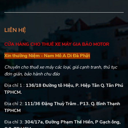
LIÊN HỆ
CỬA HÀNG CHO THUÊ XE MÁY GIA BẢO MOTOR
Xin thường Niệm - Nam Mô A Di Đà Phật
Chuyên cho thuê xe máy các loại, giá cạnh tranh, thủ tục
đơn giản, bảo hành chu đáo
Địa chỉ 1 :
136/18 Đường tô Hiệu, P. Hiệp Tân Q. Tân Phú
TPHCM.
Địa chỉ 2:
111/36 Đặng Thuỳ Trâm . P13. Q. Bình Thạnh
TPHCM
Địa chỉ 3:
304/17a, Đường Phạm Thế Hiển, P Gạch ông,