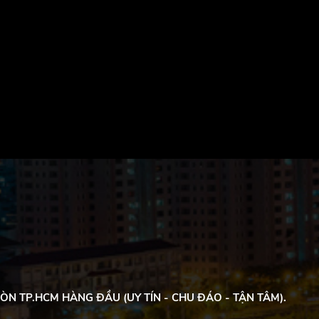
ÒN TP.HCM HÀNG ĐẦU (UY TÍN - CHU ĐÁO - TẬN TÂM).