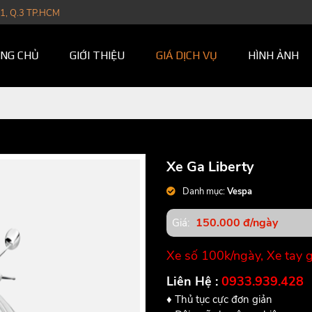
1, Q.3 TP.HCM
NG CHỦ
GIỚI THIỆU
GIÁ DỊCH VỤ
HÌNH ẢNH
Xe Ga Liberty
Danh mục:
Vespa
150.000 đ/ngày
Giá:
Xe số 100k/ngày, Xe tay 
Liên Hệ :
0933.939.428
♦ Thủ tục cực đơn giản