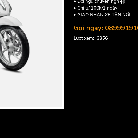
♦ Đội ngũ chuyên nghiệp
♦ Chỉ từ 100k/1 ngày
♦ GIAO NHẬN XE TẬN NƠI
Gọi ngay: 08999191
Lượt xem:
3356