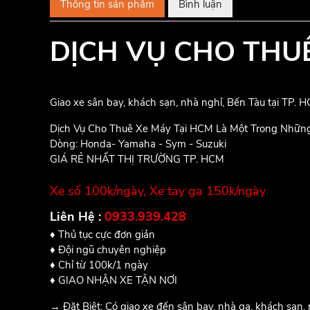
Thông tin sản phẩm
Bình luận
DỊCH VỤ CHO THU
Giao xe sân bay, khách sạn, nhà nghỉ, Bến Tàu tại TP. 
Dịch Vụ Cho Thuê Xe Máy Tại HCM Là Một Trong Những
Dòng: Honda- Yamaha - Sym - Suzuki
GIÁ RẺ NHẤT THỊ TRƯỜNG TP. HCM
Xe số 100k/ngày, Xe tay ga 150k/ngày
Liên Hệ :
0933.939.428
♦ Thủ tục cực đơn giản
♦ Đội ngũ chuyên nghiệp
♦ Chỉ từ 100k/1 ngày
♦ GIAO NHẬN XE TẬN NƠI
→ Đặt Biệt: Có giao xe đến sân bay, nhà ga, khách sạn, r