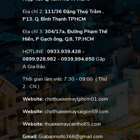
Địa chỉ 2:
111/36 Đặng Thuỳ Trâm .
P13. Q. Bình Thạnh TPHCM
Địa chỉ 3:
304/17a, Đường Phạm Thế
Hiển, P Gạch ông, Q.8, TP.HCM
HOTLINE :
0933.939.428 -
0899.928.982
- 0939.994.650
Gặp
A Gia Bảo.
Thời gian làm việc 7:30 - 09:00 ( Thứ
2 : CN )
Website:
chothuexemaytphcm01.com
Website:
chothuexemaysaigon59.com
Website:
thuexemaycantho65.com
Gmail:
Giabaomoto366@gmail.com