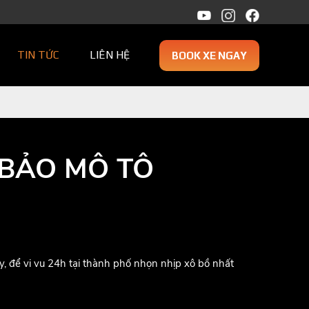
TIN TỨC
LIÊN HỆ
BOOK XE NGAY
A BẢO MÔ TÔ
y, để vi vu 24h tại thành phố nhọn nhịp xô bồ nhất