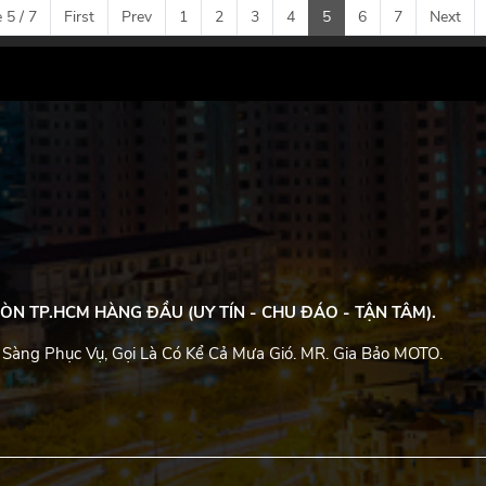
 5 / 7
First
Prev
1
2
3
4
5
6
7
Next
ÒN TP.HCM HÀNG ĐẦU (UY TÍN - CHU ĐÁO - TẬN TÂM).
 Sàng Phục Vụ, Gọi Là Có Kể Cả Mưa Gió. MR. Gia Bảo MOTO.