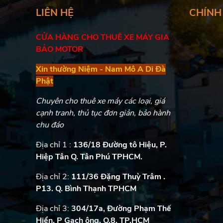
LIÊN HỆ
CHÍNH
CỬA HÀNG CHO THUÊ XE MÁY GIA
BẢO MOTOR
Xin thường Niệm - Nam Mô A Di Đà
Phật
Chuyên cho thuê xe máy các loại, giá
cạnh tranh, thủ tục đơn giản, bảo hành
chu đáo
Địa chỉ 1 :
136/18 Đường tô Hiệu, P.
Hiệp Tân Q. Tân Phú TPHCM.
Địa chỉ 2:
111/36 Đặng Thuỳ Trâm .
P13. Q. Bình Thạnh TPHCM
Địa chỉ 3:
304/17a, Đường Phạm Thế
Hiển, P Gạch ông, Q.8, TP.HCM