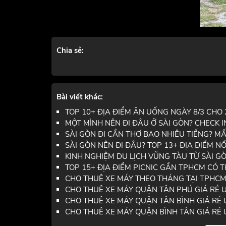
Chia sẻ:
Bài viết khác:
TOP 10+ ĐỊA ĐIỂM ĂN UỐNG NGÀY 8/3 CHO 2
MỘT MÌNH NÊN ĐI ĐÂU Ở SÀI GÒN? CHECK IN
SÀI GÒN ĐI CẦN THƠ BAO NHIÊU TIẾNG? MẤ
SÀI GÒN NÊN ĐI ĐÂU? TOP 13+ ĐỊA ĐIỂM NỔ
KINH NGHIỆM DU LỊCH VŨNG TÀU TỪ SÀI GÒN
TOP 15+ ĐỊA ĐIỂM PICNIC GẦN TPHCM CÓ T
CHO THUÊ XE MÁY THEO THÁNG TẠI TPHCM G
CHO THUÊ XE MÁY QUẬN TÂN PHÚ GIÁ RẺ UY
CHO THUÊ XE MÁY QUẬN TÂN BÌNH GIÁ RẺ UY
CHO THUÊ XE MÁY QUẬN BÌNH TÂN GIÁ RẺ UY