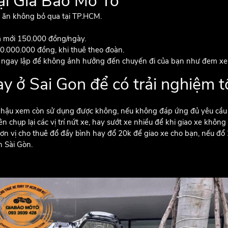
tại Gia Bảo Mô Tô
n ăn không bỏ qua tại TP.HCM.
a mới 150.000 đồng/ngày.
50.000.000 đồng, khi thuê theo đoàn.
g ngay lập để không ảnh hưởng đến chuyến đi của bạn như đem xe 
y ở Sai Gon để có trải nghiệm t
 hậu xem còn sử dụng được không, nếu không đáp ứng đủ yêu cầu cá
 chụp lại các vị trí nứt xe, hay sướt xe nhiều để khi giao xe không 
ơn vị cho thuê đổ đầy bình hay đổ 20k để giao xe cho bạn, nếu đ
 Sài Gòn.