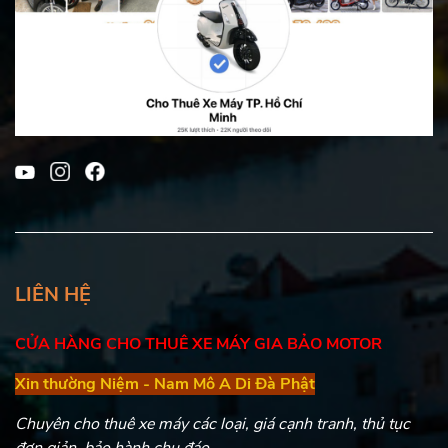
LIÊN HỆ
CỬA HÀNG CHO THUÊ XE MÁY GIA BẢO MOTOR
Xin thường Niệm - Nam Mô A Di Đà Phật
Chuyên cho thuê xe máy các loại, giá cạnh tranh, thủ tục
đơn giản, bảo hành chu đáo