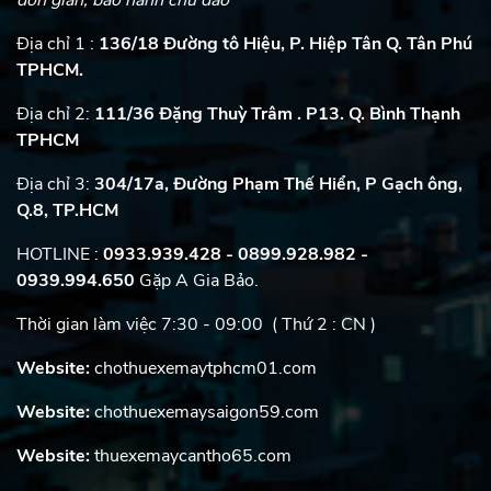
Địa chỉ 1 :
136/18 Đường tô Hiệu, P. Hiệp Tân Q. Tân Phú
TPHCM.
Địa chỉ 2:
111/36 Đặng Thuỳ Trâm . P13. Q. Bình Thạnh
TPHCM
Địa chỉ 3:
304/17a, Đường Phạm Thế Hiển, P Gạch ông,
Q.8, TP.HCM
HOTLINE :
0933.939.428 - 0899.928.982
-
0939.994.650
Gặp A Gia Bảo.
Thời gian làm việc 7:30 - 09:00 ( Thứ 2 : CN )
Website:
chothuexemaytphcm01.com
Website:
chothuexemaysaigon59.com
Website:
thuexemaycantho65.com