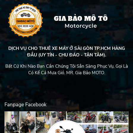
DỊCH VỤ CHO THUÊ XE MÁY Ở SÀI GÒN TP.HCM HÀNG
ĐẦU (UY TÍN - CHU ĐÁO - TẬN TÂM).
Bất Cứ Khi Nào Bạn Cần Chúng Tôi Sẳn Sàng Phục Vụ, Gọi Là
Có Kể Cả Mưa Gió. MR. Gia Bảo MOTO.
Fanpage Facebook