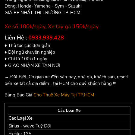
Dòng: Honda- Yamaha - Sym - Suzuki
GIÁ RẺ NHẤT THỊ TRƯỜNG TP. HCM
Xe số 100k/ngày, Xe tay ga 150k/ngày
Liên Hệ :
0933.939.428
♦ Thủ tục cực đơn giản
♦ Đội ngũ chuyên nghiệp
♦ Chỉ từ 100k/1 ngày
♦ GIAO NHẬN XE TẬN NƠI
→ Đặt Biệt: Có giao xe đến sân bay, nhà ga, khách sạn, resort
bến xe tất cả địa điểm... tại HCM cho quý khách hàng !!!
Bảng Báo Giá
Cho Thuê Xe Máy Tại TP.HCM
Các Loại Xe
Các Loại Xe
G
Sirius - wave Tuỳ Đời
1
Exciter 135
2