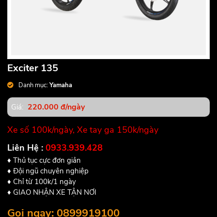
Exciter 135
Danh mục:
Yamaha
220.000 đ/ngày
Giá:
Xe số 100k/ngày, Xe tay ga 150k/ngày
Liên Hệ :
0933.939.428
♦ Thủ tục cực đơn giản
♦ Đội ngũ chuyên nghiệp
♦ Chỉ từ 100k/1 ngày
♦ GIAO NHẬN XE TẬN NƠI
Gọi ngay: 0899919100