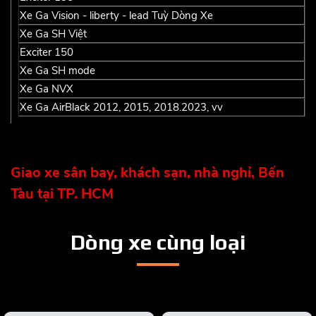
Xe Ga Vision - liberty - lead Tuỳ Dòng Xe
1
Xe Ga SH Việt
5
Exciter 150
2
Xe Ga SH mode
3
Xe Ga NVX
3
Xe Ga AirBlack 2012, 2015, 2018.2023, vv
1
Giao xe sân bay, khách sạn, nhà nghỉ, Bến
Tàu tại TP. HCM
Dòng xe cùng loại