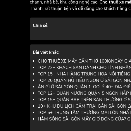
chánh, nhà bè, khu công nghệ cao.
Cho thuê xe m
Thành, rất thuận tiện và dễ dàng cho khách hàng ch
Chia sẻ:
Bài viết khác:
CHO THUÊ XE MÁY CẦN THƠ 100K/NGÀY GIAO
TOP 22+ KHÁCH SẠN DÀNH CHO TÌNH NHÂN 
TOP 15+ NHÀ HÀNG TRUNG HOA NỔI TIẾNG S
TOP 20 QUÁN HỦ TIẾU NGON Ở SÀI GÒN NHẤ
ĂN GÌ Ở SÀI GÒN QUẬN 1: GỢI Ý 40+ ĐỊA ĐI
TOP 12+ QUÁN NƯỚNG QUẬN 5 NGON HẤP DẪ
TOP 15+ QUÁN BAR TRÊN SÂN THƯỢNG Ở SÀ
10+ KHU DU LỊCH CẮM TRẠI GẦN SÀI GÒN LÝ
TOP 5+ TRUNG TÂM THƯƠNG MẠI LỚN NHẤT 
HẦM SÔNG SÀI GÒN MẤY GIỜ ĐÓNG CỬA? GI