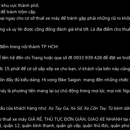
 khu vực thành phố.
 để tránh trộm cắp.
thoại ngay cho cơ sở thuê xe máy để tránh gặp phải những rủi ro k
ượng và uy tín được cộng đồng đánh giá khá tốt. Là địa điểm cho t
a điểm trong nội thành TP HCM.
liên hệ đến chị Trang hoặc qua số đt 0933 939 428 để đặt xe trướ
ớc 15 phút để cơ sở sắp xếp xe cho bạn, vì khách của bên này cũn
 côn đầy đủ kiểu dáng. Hi vọng Bike Saigon mang đến những chiếc 
máy là phương tiện mang lại sự chủ động trong mọi lúc, mọi nơi. Ng
 cầu của khách hàng như:
Xe Tay Ga, Xe Số, Xe Côn Tay. Từ bình dân
cho thuê xe máy GIÁ RẺ, THỦ TỤC ĐƠN GIẢN, GIAO XE NHANH tại cá
11, quận 12, quận bình thạnh, quận gò vấp, quận thủ đức, quận ph