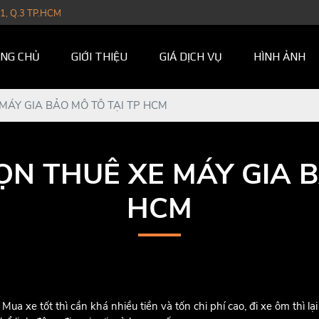
1, Q.3 TP.HCM
NG CHỦ
GIỚI THIỆU
GIÁ DỊCH VỤ
HÌNH ẢNH
MÁY GIA BẢO MÔ TÔ TẠI TP HCM
ỌN THUÊ XE MÁY GIA B
HCM
v. Mua xe tốt thì cần khá nhiều tiền và tốn chi phí cao, đi xe ôm th