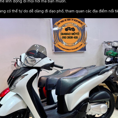
 thể linh động đi mọi nơi mà bạn muốn.
àng có thể tự do dễ dàng đi dạo phố, tham quan các địa điểm nổi ti