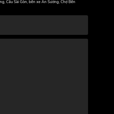
ông, Cầu Sài Gòn, bến xe An Sương, Chợ Bến