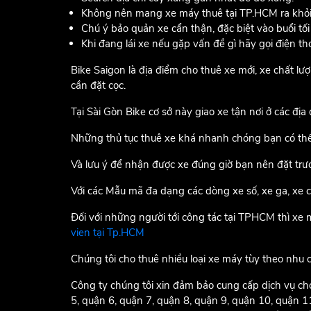
Không nên mang xe máy thuê tại TP.HCM ra khỏi
Chú ý bảo quản xe cẩn thận, đặc biệt vào buổi tối
Khi đang lái xe nếu gặp vấn đề gì hãy gọi điện 
Bike Saigon là địa điểm cho thuê xe mới, xe chất l
cần đặt cọc.
Tại Sài Gòn Bike cơ sở này giao xe tận nơi ở các đị
Những thủ tục thuê xe khá nhanh chóng bạn có thể 
Và lưu ý để nhận được xe đúng giờ bạn nên đặt trư
Với các Mẫu mã đa dạng các dòng xe số, xe ga, xe
Đối với những người tới công tác tại TPHCM thì xe 
vien tại Tp.HCM
Chúng tôi cho thuê nhiều loại xe máy tùy theo nhu
Công ty chúng tôi xin đảm bảo cung cấp dịch vụ 
5, quận 6, quận 7, quận 8, quận 9, quận 10, quận 