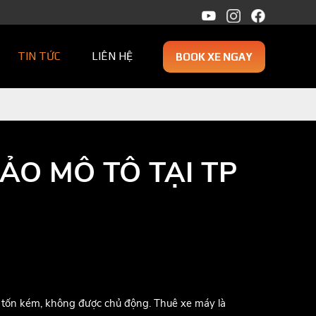
TIN TỨC
LIÊN HỆ
BOOK XE NGAY
ẢO MÔ TÔ TẠI TP
ì lại tốn kém, không được chủ động. Thuê xe máy là