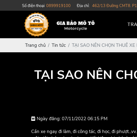
Số điện thoại
0899919100
Địa chỉ:
462/13 Đường CMT8. P1
TRA
Trang chủ
Tin tức
TẠI SAO NÊN CHỌN THUÊ XE 
TẠI SAO NÊN CH
Ngày đăng: 07/11/2022 06:15 PM
Cần xe ngay đi làm, đi công tác, đi học, đi phượt...v