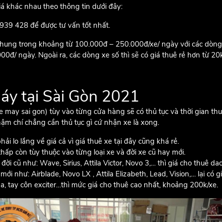
iá khác nhau theo thông tin dưới đây:
 939 428 để được tư vấn tốt nhất.
chung trong khoảng từ 100.000đ – 250.000đ/xe/ ngày với các dòng x
00đ/ ngày. Ngoài ra, các dòng xe số thì sẽ có giá thuê rẻ hơn từ 20k
máy tại Sài Gòn 2021
 may sai gon) tùy vào từng cửa hàng sẽ có thủ tục và thời gian t
hậm chí chẳng cần thủ tục gì cứ nhận xe là xong.
 lo lắng về giá cả vì giá thuê xe tại đây cũng khá rẻ.
p còn tùy thuộc vào từng loại xe và đời xe cũ hay mới.
ời cũ như: Wave, Sirius, Attila Victor, Novo 3,… thì giá cho thuê d
mới như: Airblade, Novo LX , Attila Elizabeth, Lead, Vision,… lại có
, tay côn exciter…thì mức giá cho thuê cao nhất, khoảng 200k/xe.