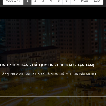
Page 1 / 7
1
2
3
4
5
6
7
Next
Last
ÒN TP.HCM HÀNG ĐẦU (UY TÍN - CHU ĐÁO - TẬN TÂM).
 Sàng Phục Vụ, Gọi Là Có Kể Cả Mưa Gió. MR. Gia Bảo MOTO.